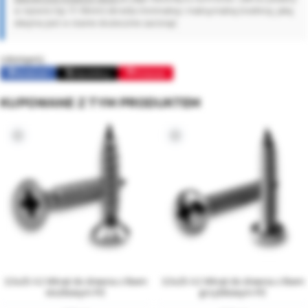
w nazwie (np. 17-19mm) określa minimalną i maksymalną średnicę, jaką
obejma jest w stanie skutecznie zacisnąć.
Udostępnij:
Facebook
Opublikuj
Pinterest
KUPOWANE Z TYM PRODUKTEM
3,5x25 A2 Wkręt do drewna z łbem
3,5x25 A2 Wkręt do drewna z łbem
stożkowym PZ
grzybkowym PZ