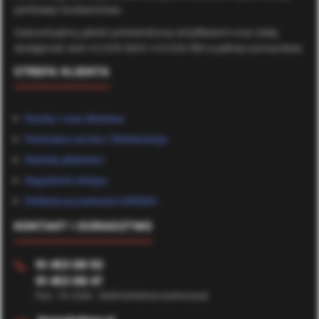
jachtowej i budownictwa.
Gwarantujemy jakość potwierdzoną certyfikatami oraz stałą
dostępność stali A2 (AISI 304) i A4 (AISI 316) w pełnej rozmiarówce.
STREFA KLIENTA
Koszty i czas dostawy
Formularz zwrotu / Reklamacje
Metody płatności
Regulamin sklepu
Polityka prywatności (RODO)
KONTAKT I DORADZTWO
91 453 08 92
📞
91 453 08 47
Pon - Pt: 8:00 - 16:00 (Infolinia techniczna)