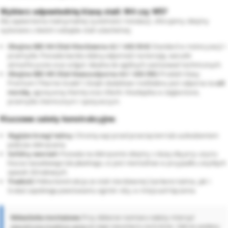
Wybierz odpowiednią klasę stali: W4 czy W5?
Dla zapewnienia maksymalnej żywotności instalacji, oferujemy obejmy
wykonane z dwóch rodzajów stali szlachetnej:
Obejma GBS W4 (Stal Nierdzewna A2 / AISI 304):
Standard w motoryzacji i
przemyśle. Posiada bardzo dobrą odporność na korozję, warunki
atmosferyczne oraz wilgoć. Idealna do ogólnych zastosowań technicznych.
Obejma GBS W5 (Stal Kwasoodporna A4 / AISI 316):
Produkt klasy
Premium ("Marine Grade"). Dzięki dodatkowi molibdenu jest odporna na
sól
morską
, agresywną chemię oraz chlorki. Niezbędna w żeglarstwie,
przemyśle chemicznym i spożywczym.
Kluczowe zalety konstrukcyjne:
Wygięte brzegi taśmy:
Chronią wąż przed przecięciem lub uszkodzeniem
podczas dokręcania.
Solidny sworzeń:
Pozwala na dokręcenie obejmy z dużą siłą przy użyciu
klucza nasadowego lub płaskiego, co jest niemożliwe w przypadku zwykłych
opasek ślimakowych.
Trwałość:
Pełna konstrukcja ze stali nierdzewnej (zarówno taśma, jak i
śruba) zapobiega powstawaniu ognisk rdzy w miejscach łączenia.
Wskazówka montażowa:
Przy doborze rozmiaru należy mierzyć
zewnętrzną średnicę węża
po jego nasunięciu na króciec. Zakres podany