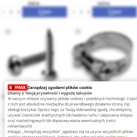
0,18
0,23
Zarządzaj zgodami plików cookie
Dbamy o Twoją prywatność i wygodę zakupów
3,5x20 A2 Wkręt do drewna z łbem
85-91mm W4 Obejma GBS
W naszym sklepie używamy plików cookies i podobnych technologii. Część
grzybkowym PZ
z nich jest absolutnie niezbędna do prawidłowego działania strony (np.
obsługi koszyka). Oprócz tego, za Twoją dobrowolną zgodą, chcielibyśmy
0,19
34,61
używać ciasteczek analitycznych (do badania ruchu i ulepszania sklepu)
oraz marketingowych (do dopasowywania ewentualnych treści
reklamowych).
Klikając „Akceptuję wszystkie", zgadzasz się na użycie wszystkich plików