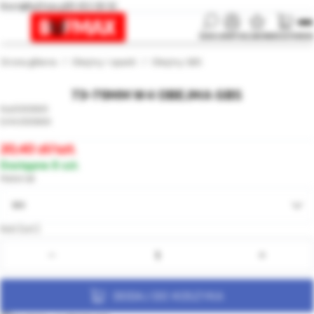
biuro@bufmax.pl
91 453 08 92
SZUKAJ
KONTO
ULUBIONE
KOSZYK
MENU
Strona główna
Obejmy i opaski
Obejmy GBS
73-79MM W4 OBEJMA GBS
000669
000669
20,40
/szt.
Dostępne 8 szt.
Materiał
W4
Ilość [szt.]:
DODAJ DO KOSZYKA