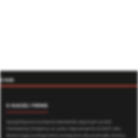
O NAS
O NASZEJ FIRMIE
Specjalistyczna hurtownia elementów złącznych ze stali
nierdzewnej. Działamy na rynku nieprzerwanie od 2007 roku,
dostarczając profesjonalne rozwiązania dla przemysłu, branży