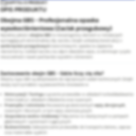
ZAPYTAJ O PRODUKT
OPIS PRODUKTU
Obejma GBS - Profesjonalna opaska
wysokociśnieniowa (Zacisk przegubowy)
Wysokiej jakości
obejma GBS
to niezastąpiony element w instalacjach
wymagających ekstremalnej siły zacisku. Dzięki unikalnej konstrukcji z
zamknięciem przegubowym
(sworzniowym), opaska ta zapewnia
równomierny rozkład nacisku na całym obwodzie węża, co eliminuje ryzyko
nieszczelności nawet pod bardzo wysokim ciśnieniem.
Zastosowanie obejm GBS - Gdzie liczy się siła?
Obejmy typu GBS są dedykowane do najcięższych zadań technicznych. Dzięki
swojej wytrzymałości są powszechnie stosowane w:
Motoryzacji i Tuningu:
Łączenie przewodów w układach turbodoładowania
(intercoolery), układach chłodzenia oraz ssawnych.
Przemyśle i rolnictwie:
Mocowanie grubościennych
węży zbrojonych
,
ssawnych i tłocznych, w tym węży asenizacyjnych.
Gospodarce wodno-ściekowej:
Połączenia rur elastycznych w pompach
głębinowych i systemach irygacyjnych.
Budownictwie:
Zabezpieczanie przewodów do transportu betonu, zapraw
oraz materiałów sypkich.