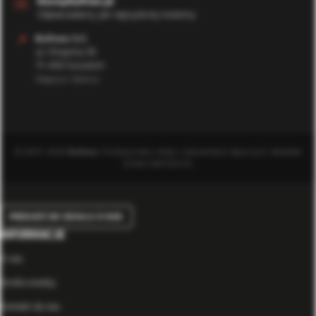
✉️
biuro@bufmax.pl
Odpowiadamy jak najszybciej możemy
📍
Bufmax S.C.
ul. Chopina 35
71-450 Szczecin
Magazyn Główny
© 2007-2026
Bufmax
. Profesjonalny sklep z elementami złącznymi. Wszelkie
prawa zastrzeżone.
PRZEJDŹ DO DZIAŁU O NAS
INFORMACJE
O nas
Strefa wiedzy
Kontakt do nas