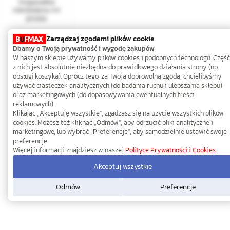
Snapszekla
nierdzewna A4
prosta
Zarządzaj zgodami plików cookie
Dbamy o Twoją prywatność i wygodę zakupów
W naszym sklepie używamy plików cookies i podobnych technologii. Część
z nich jest absolutnie niezbędna do prawidłowego działania strony (np.
obsługi koszyka). Oprócz tego, za Twoją dobrowolną zgodą, chcielibyśmy
używać ciasteczek analitycznych (do badania ruchu i ulepszania sklepu)
oraz marketingowych (do dopasowywania ewentualnych treści
reklamowych).
Klikając „Akceptuję wszystkie", zgadzasz się na użycie wszystkich plików
cookies. Możesz też kliknąć „Odmów", aby odrzucić pliki analityczne i
marketingowe, lub wybrać „Preferencje", aby samodzielnie ustawić swoje
preferencje.
Więcej informacji znajdziesz w naszej
Polityce Prywatności i Cookies
.
Akceptuj wszystkie
Odmów
Preferencje