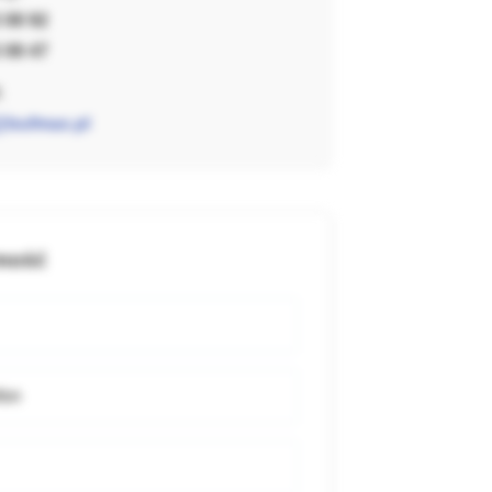
 08 92
 08 47
:
@bufmax.pl
omość
fon