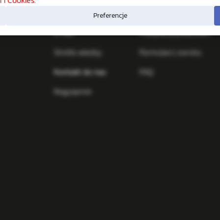
INFORMACJE
Preferencje
O nas
Polityka prywatności
Strefa wiedzy
Formularz zwrotu
Kontakt do nas
FAQ
Regulamin