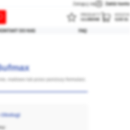
Zaloguj się
Załóż konto
PRODUKTY
KOSZYK
ULUBIONE
0,00 ZŁ
KONTAKT DO NAS
FAQ
 Bufmax
nie, mailowo lub przez poniższy formularz.
 Obsługi
ny: