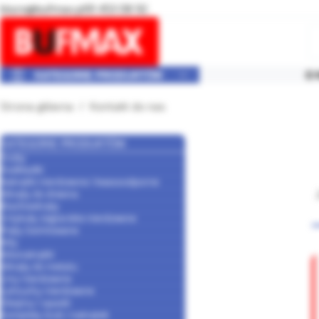
biuro@bufmax.pl
91 453 08 92
KATEGORIE PRODUKTÓW
O 
Strona główna
Kontakt do nas
Śruby
Podkładki
Nakrętki nierdzewne i kwasoodporne
Wkręty do drewna
Blachowkręty
Artykuły żeglarskie nierdzewne
Pręty Gwintowane
Nity
Nitonakrętki
Wkręty do metalu
Liny nierdzewne
Łańcuchy nierdzewne
Obejmy i opaski
Komplety śrub i nakrętek