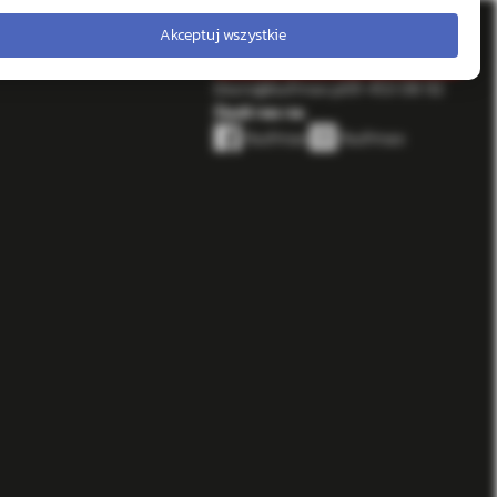
Akceptuj wszystkie
biuro@bufmax.pl
91 453 08 92