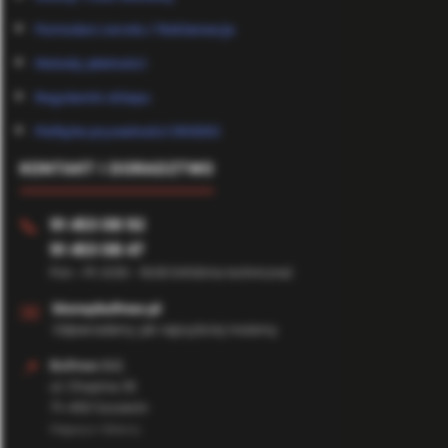
Formularz zwrotu / Reklamacje
Metody płatności
Regulamin sklepu
Polityka prywatności (RODO)
KONTAKT I DORADZTWO
91 453 08 92
📞
91 453 08 47
Pon - Pt: 8:00 - 16:00 (Infolinia techniczna)
✉️
biuro@bufmax.pl
Odpowiadamy jak najszybciej możemy
📍
Bufmax S.C.
ul. Chopina 35
71-450 Szczecin
Magazyn Główny