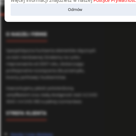
O NAS
Odmów
O NASZEJ FIRMIE
Specjalistyczna hurtownia elementów złącznych
ze stali nierdzewnej. Działamy na rynku
nieprzerwanie od 2007 roku, dostarczając
profesjonalne rozwiązania dla przemysłu,
branży jachtowej i budownictwa.
Gwarantujemy jakość potwierdzoną
certyfikatami oraz stałą dostępność stali A2 (AISI
304) i A4 (AISI 316) w pełnej rozmiarówce.
STREFA KLIENTA
Koszty i czas dostawy