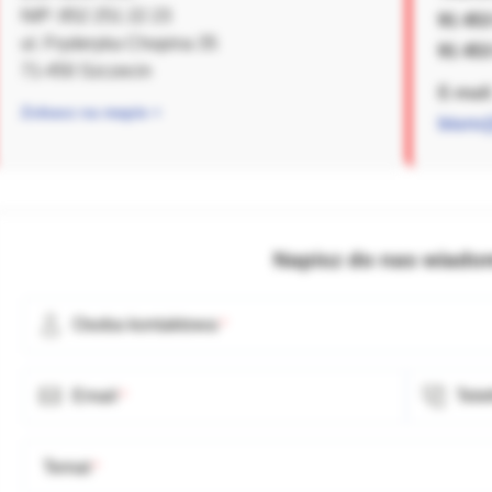
NIP: 852 251 22 23
91 453
ul. Fryderyka Chopina 35
91 453
71-450 Szczecin
E-mail
Zobacz na mapie »
biuro
Napisz do nas wiad
Osoba kontaktowa
Email
Tele
Temat