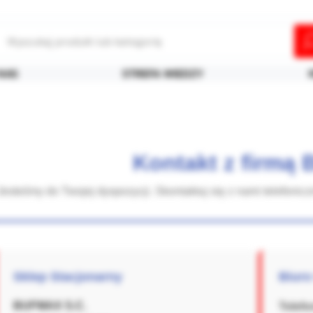
NAS
STREFA WIEDZY
Kontakt z firmą
Jesteśmy do Twojej dyspozycji. Skontaktuj się z nami telefonicz
Sklep Stacjonarny
Biuro
BUFMAX S.C.
Telefo