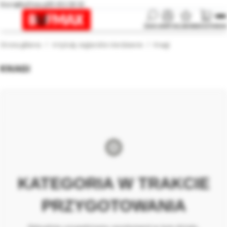
biuro@bufmax.pl
91 453 08 92
SZUKAJ
KONTO
ULUBIONE
KOSZYK
MENU
Strona główna
Artykuły żeglarskie nierdzewne
Knagi
KNAGI
⚙️
KATEGORIA W TRAKCIE
PRZYGOTOWANIA