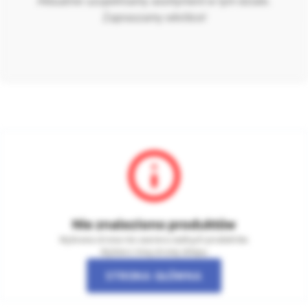
Aktualnie uzupełniamy asortyment w tym dziale.
Zapraszamy wkrótce!
Nie znaleziono produktów
Wybrana strona nie zawiera żadnych produktów.
Wybierz inną stronę sklepu.
STRONA GŁÓWNA