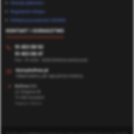
Metody płatności
Regulamin sklepu
Polityka prywatności (RODO)
KONTAKT I DORADZTWO
91 453 08 92
📞
91 453 08 47
Pon - Pt: 8:00 - 16:00 (Infolinia techniczna)
✉️
biuro@bufmax.pl
Odpowiadamy jak najszybciej możemy
📍
Bufmax S.C.
ul. Chopina 35
71-450 Szczecin
Magazyn Główny