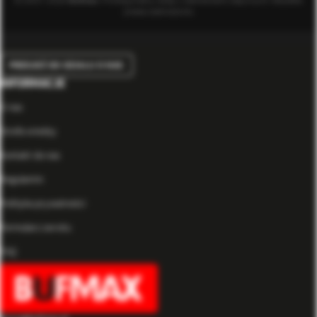
© 2007-2026
Bufmax
. Profesjonalny sklep z elementami złącznymi. Wszelkie
prawa zastrzeżone.
PRZEJDŹ DO DZIAŁU O NAS
INFORMACJE
O nas
Strefa wiedzy
Kontakt do nas
Regulamin
Polityka prywatności
Formularz zwrotu
FAQ