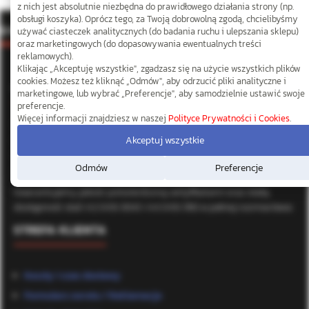
z nich jest absolutnie niezbędna do prawidłowego działania strony (np.
obsługi koszyka). Oprócz tego, za Twoją dobrowolną zgodą, chcielibyśmy
O NAS
używać ciasteczek analitycznych (do badania ruchu i ulepszania sklepu)
oraz marketingowych (do dopasowywania ewentualnych treści
reklamowych).
Klikając „Akceptuję wszystkie", zgadzasz się na użycie wszystkich plików
cookies. Możesz też kliknąć „Odmów", aby odrzucić pliki analityczne i
O NASZEJ FIRMIE
marketingowe, lub wybrać „Preferencje", aby samodzielnie ustawić swoje
preferencje.
Więcej informacji znajdziesz w naszej
Polityce Prywatności i Cookies
.
Specjalistyczna hurtownia elementów złącznych ze stali
nierdzewnej. Działamy na rynku nieprzerwanie od 2007 roku,
Akceptuj wszystkie
dostarczając profesjonalne rozwiązania dla przemysłu, branży
Odmów
Preferencje
jachtowej i budownictwa.
Gwarantujemy jakość potwierdzoną certyfikatami oraz stałą
dostępność stali A2 (AISI 304) i A4 (AISI 316) w pełnej rozmiarówce.
STREFA KLIENTA
Koszty i czas dostawy
Formularz zwrotu / Reklamacje