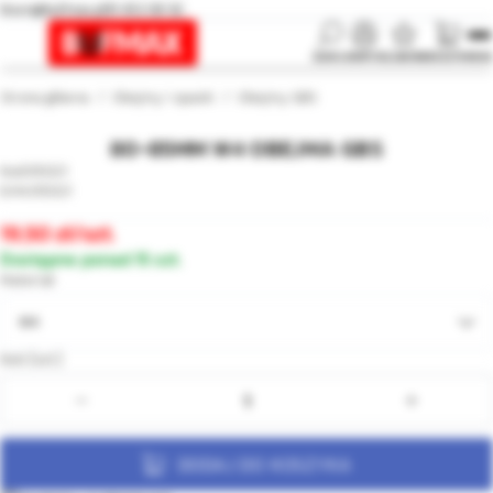
biuro@bufmax.pl
91 453 08 92
SZUKAJ
KONTO
ULUBIONE
KOSZYK
MENU
Strona główna
Obejmy i opaski
Obejmy GBS
80-85MM W4 OBEJMA GBS
010321
010321
19,50
/szt.
Dostępne ponad 15 szt.
Materiał
W4
Ilość [szt.]:
DODAJ DO KOSZYKA