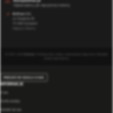
✉️
biuro@bufmax.pl
Odpowiadamy jak najszybciej możemy
📍
Bufmax S.C.
ul. Chopina 35
71-450 Szczecin
Magazyn Główny
© 2007-2026
Bufmax
. Profesjonalny sklep z elementami złącznymi. Wszelkie
prawa zastrzeżone.
PRZEJDŹ DO DZIAŁU O NAS
INFORMACJE
O nas
Strefa wiedzy
Kontakt do nas