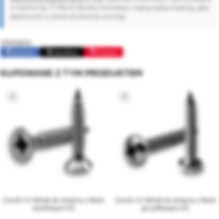
w nazwie (np. 17-19mm) określa minimalną i maksymalną średnicę, jaką
obejma jest w stanie skutecznie zacisnąć.
Udostępnij:
Facebook
Opublikuj
Pinterest
KUPOWANE Z TYM PRODUKTEM
3,5x25 A2 Wkręt do drewna z łbem
3,5x25 A2 Wkręt do drewna z łbem
stożkowym PZ
grzybkowym PZ