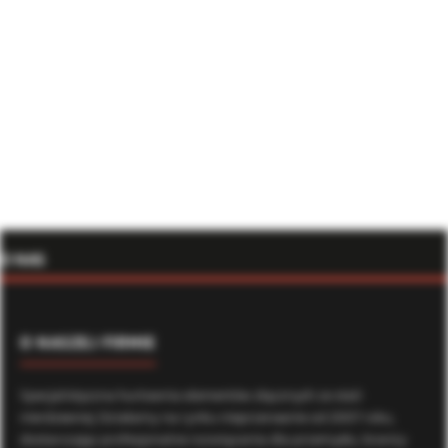
O NAS
O NASZEJ FIRMIE
Specjalistyczna hurtownia elementów złącznych ze stali
nierdzewnej. Działamy na rynku nieprzerwanie od 2007 roku,
dostarczając profesjonalne rozwiązania dla przemysłu, branży