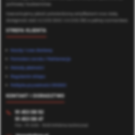
jachtowej i budownictwa.
Gwarantujemy jakość potwierdzoną certyfikatami oraz stałą
dostępność stali A2 (AISI 304) i A4 (AISI 316) w pełnej rozmiarówce.
STREFA KLIENTA
Koszty i czas dostawy
Formularz zwrotu / Reklamacje
Metody płatności
Regulamin sklepu
Polityka prywatności (RODO)
KONTAKT I DORADZTWO
91 453 08 92
📞
91 453 08 47
Pon - Pt: 8:00 - 16:00 (Infolinia techniczna)