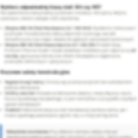
Wybierz odpowiednią klasę stali: W4 czy W5?
Dla zapewnienia maksymalnej żywotności instalacji, oferujemy obejmy
wykonane z dwóch rodzajów stali szlachetnej:
Obejma GBS W4 (Stal Nierdzewna A2 / AISI 304):
Standard w motoryzacji i
przemyśle. Posiada bardzo dobrą odporność na korozję, warunki
atmosferyczne oraz wilgoć. Idealna do ogólnych zastosowań technicznych.
Obejma GBS W5 (Stal Kwasoodporna A4 / AISI 316):
Produkt klasy
Premium ("Marine Grade"). Dzięki dodatkowi molibdenu jest odporna na
sól
morską
, agresywną chemię oraz chlorki. Niezbędna w żeglarstwie,
przemyśle chemicznym i spożywczym.
Kluczowe zalety konstrukcyjne:
Wygięte brzegi taśmy:
Chronią wąż przed przecięciem lub uszkodzeniem
podczas dokręcania.
Solidny sworzeń:
Pozwala na dokręcenie obejmy z dużą siłą przy użyciu
klucza nasadowego lub płaskiego, co jest niemożliwe w przypadku zwykłych
opasek ślimakowych.
Trwałość:
Pełna konstrukcja ze stali nierdzewnej (zarówno taśma, jak i
śruba) zapobiega powstawaniu ognisk rdzy w miejscach łączenia.
Wskazówka montażowa:
Przy doborze rozmiaru należy mierzyć
zewnętrzną średnicę węża
po jego nasunięciu na króciec. Zakres podany