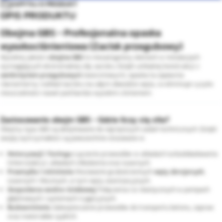
ZAPYTAJ O PRODUKT
OPIS PRODUKTU
Obejma GBS - Profesjonalna opaska
wysokociśnieniowa (Zacisk przegubowy)
Wysokiej jakości
obejma GBS
to niezastąpiony element w instalacjach
wymagających ekstremalnej siły zacisku. Dzięki unikalnej konstrukcji z
zamknięciem przegubowym
(sworzniowym), opaska ta zapewnia
równomierny rozkład nacisku na całym obwodzie węża, co eliminuje ryzyko
nieszczelności nawet pod bardzo wysokim ciśnieniem.
Zastosowanie obejm GBS - Gdzie liczy się siła?
Obejmy typu GBS są dedykowane do najcięższych zadań technicznych. Dzięki
swojej wytrzymałości są powszechnie stosowane w:
Motoryzacji i Tuningu:
Łączenie przewodów w układach turbodoładowania
(intercoolery), układach chłodzenia oraz ssawnych.
Przemyśle i rolnictwie:
Mocowanie grubościennych
węży zbrojonych
,
ssawnych i tłocznych, w tym węży asenizacyjnych.
Gospodarce wodno-ściekowej:
Połączenia rur elastycznych w pompach
głębinowych i systemach irygacyjnych.
Budownictwie:
Zabezpieczanie przewodów do transportu betonu, zapraw
oraz materiałów sypkich.