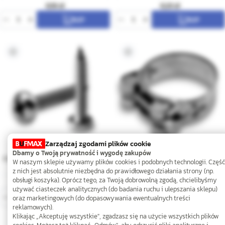
0,18
0,23
Zarządzaj zgodami plików cookie
Dbamy o Twoją prywatność i wygodę zakupów
3,5x20 A2 Wkręt do drewna z łbem
85-91mm W4 Obejma GBS
W naszym sklepie używamy plików cookies i podobnych technologii. Część
grzybkowym PZ
z nich jest absolutnie niezbędna do prawidłowego działania strony (np.
obsługi koszyka). Oprócz tego, za Twoją dobrowolną zgodą, chcielibyśmy
0,19
34,61
używać ciasteczek analitycznych (do badania ruchu i ulepszania sklepu)
oraz marketingowych (do dopasowywania ewentualnych treści
reklamowych).
Klikając „Akceptuję wszystkie", zgadzasz się na użycie wszystkich plików