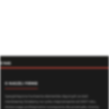
O NAS
O NASZEJ FIRMIE
Specjalistyczna hurtownia elementów złącznych ze stali
nierdzewnej. Działamy na rynku nieprzerwanie od 2007 roku,
dostarczając profesjonalne rozwiązania dla przemysłu, branży