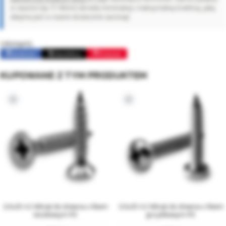
w nazwie (np. 17-19mm) określa minimalną i maksymalną średnicę, jaką
obejma jest w stanie skutecznie zacisnąć.
Udostępnij:
Facebook
Opublikuj
Pinterest
KUPOWANE Z TYM PRODUKTEM
3,5x25 A2 Wkręt do drewna z łbem
3,5x25 A2 Wkręt do drewna z łbem
stożkowym PZ
grzybkowym PZ