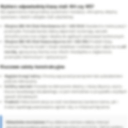
Wybierz odpowiednią klasę stali: W4 czy W5?
Dla zapewnienia maksymalnej żywotności instalacji, oferujemy obejmy
wykonane z dwóch rodzajów stali szlachetnej:
Obejma GBS W4 (Stal Nierdzewna A2 / AISI 304):
Standard w motoryzacji i
przemyśle. Posiada bardzo dobrą odporność na korozję, warunki
atmosferyczne oraz wilgoć. Idealna do ogólnych zastosowań technicznych.
Obejma GBS W5 (Stal Kwasoodporna A4 / AISI 316):
Produkt klasy
Premium ("Marine Grade"). Dzięki dodatkowi molibdenu jest odporna na
sól
morską
, agresywną chemię oraz chlorki. Niezbędna w żeglarstwie,
przemyśle chemicznym i spożywczym.
Kluczowe zalety konstrukcyjne:
Wygięte brzegi taśmy:
Chronią wąż przed przecięciem lub uszkodzeniem
podczas dokręcania.
Solidny sworzeń:
Pozwala na dokręcenie obejmy z dużą siłą przy użyciu
klucza nasadowego lub płaskiego, co jest niemożliwe w przypadku zwykłych
opasek ślimakowych.
Trwałość:
Pełna konstrukcja ze stali nierdzewnej (zarówno taśma, jak i
śruba) zapobiega powstawaniu ognisk rdzy w miejscach łączenia.
Wskazówka montażowa:
Przy doborze rozmiaru należy mierzyć
zewnętrzną średnicę węża
po jego nasunięciu na króciec. Zakres podany