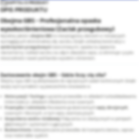
ZAPYTAJ O PRODUKT
OPIS PRODUKTU
Obejma GBS - Profesjonalna opaska
wysokociśnieniowa (Zacisk przegubowy)
Wysokiej jakości
obejma GBS
to niezastąpiony element w instalacjach
wymagających ekstremalnej siły zacisku. Dzięki unikalnej konstrukcji z
zamknięciem przegubowym
(sworzniowym), opaska ta zapewnia
równomierny rozkład nacisku na całym obwodzie węża, co eliminuje ryzyko
nieszczelności nawet pod bardzo wysokim ciśnieniem.
Zastosowanie obejm GBS - Gdzie liczy się siła?
Obejmy typu GBS są dedykowane do najcięższych zadań technicznych. Dzięki
swojej wytrzymałości są powszechnie stosowane w:
Motoryzacji i Tuningu:
Łączenie przewodów w układach turbodoładowania
(intercoolery), układach chłodzenia oraz ssawnych.
Przemyśle i rolnictwie:
Mocowanie grubościennych
węży zbrojonych
,
ssawnych i tłocznych, w tym węży asenizacyjnych.
Gospodarce wodno-ściekowej:
Połączenia rur elastycznych w pompach
głębinowych i systemach irygacyjnych.
Budownictwie:
Zabezpieczanie przewodów do transportu betonu, zapraw
oraz materiałów sypkich.