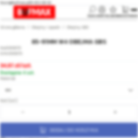
biuro@bufmax.pl
91 453 08 92
SZUKAJ
KONTO
ULUBIONE
KOSZYK
MENU
Strona główna
Obejmy i opaski
Obejmy GBS
85-91MM W4 OBEJMA GBS
000670
000670
34,61
/szt.
Dostępne 4 szt.
Materiał
W4
Ilość [szt.]:
DODAJ DO KOSZYKA