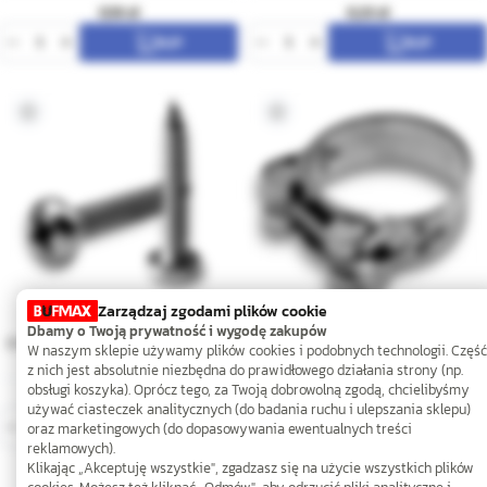
0,18
0,23
Zarządzaj zgodami plików cookie
Dbamy o Twoją prywatność i wygodę zakupów
3,5x20 A2 Wkręt do drewna z łbem
80-85mm W4 Obejma GBS
W naszym sklepie używamy plików cookies i podobnych technologii. Część
grzybkowym PZ
z nich jest absolutnie niezbędna do prawidłowego działania strony (np.
obsługi koszyka). Oprócz tego, za Twoją dobrowolną zgodą, chcielibyśmy
0,19
19,50
używać ciasteczek analitycznych (do badania ruchu i ulepszania sklepu)
oraz marketingowych (do dopasowywania ewentualnych treści
reklamowych).
Klikając „Akceptuję wszystkie", zgadzasz się na użycie wszystkich plików