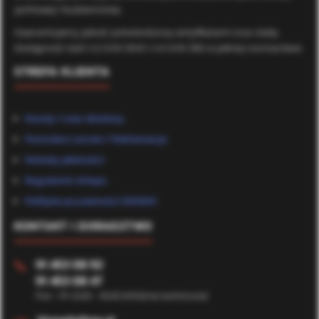
jachtowej i budownictwa.
Gwarantujemy jakość potwierdzoną certyfikatami oraz stałą
dostępność stali A2 (AISI 304) i A4 (AISI 316) w pełnej rozmiarówce.
STREFA KLIENTA
Koszty i czas dostawy
Formularz zwrotu / Reklamacje
Metody płatności
Regulamin sklepu
Polityka prywatności (RODO)
KONTAKT I DORADZTWO
91 453 08 92
📞
91 453 08 47
Pon - Pt: 8:00 - 16:00 (Infolinia techniczna)