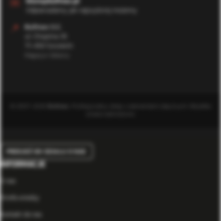
✉️
biuro@bufmax.pl
Odpowiadamy jak najszybciej możemy
📍
Bufmax S.C.
ul. Chopina 35
71-450 Szczecin
Magazyn Główny
© 2007-2026
Bufmax
. Profesjonalny sklep z elementami złącznymi. Wszelkie
prawa zastrzeżone.
PRZEJDŹ DO DZIAŁU O NAS
INFORMACJE
O nas
Strefa wiedzy
Kontakt do nas