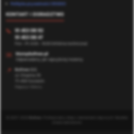
Polityka prywatności (RODO)
KONTAKT I DORADZTWO
91 453 08 92
📞
91 453 08 47
Pon - Pt: 8:00 - 16:00 (Infolinia techniczna)
✉️
biuro@bufmax.pl
Odpowiadamy jak najszybciej możemy
📍
Bufmax S.C.
ul. Chopina 35
71-450 Szczecin
Magazyn Główny
© 2007-2026
Bufmax
. Profesjonalny sklep z elementami złącznymi. Wszelkie
prawa zastrzeżone.