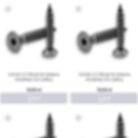
3,0x45 A2 Wkręt do drewna
3,0x50 A2 Wkręt do drewna
stożkowy torx pełny
stożkowy torx pełny
10,00
10,00