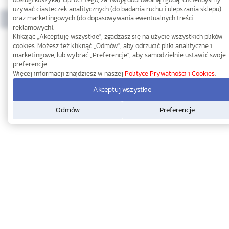
10,00
10,00
używać ciasteczek analitycznych (do badania ruchu i ulepszania sklepu)
oraz marketingowych (do dopasowywania ewentualnych treści
reklamowych).
Klikając „Akceptuję wszystkie", zgadzasz się na użycie wszystkich plików
cookies. Możesz też kliknąć „Odmów", aby odrzucić pliki analityczne i
1
2
3
9
11
marketingowe, lub wybrać „Preferencje", aby samodzielnie ustawić swoje
preferencje.
Więcej informacji znajdziesz w naszej
Polityce Prywatności i Cookies
.
Akceptuj wszystkie
Odmów
Preferencje