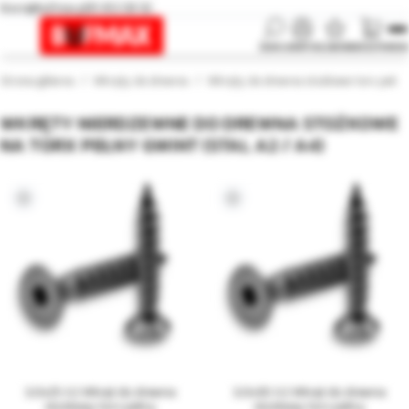
biuro@bufmax.pl
91 453 08 92
SZUKAJ
KONTO
ULUBIONE
KOSZYK
MENU
Strona główna
Wkręty do drewna
Wkręty do drewna stożkowe torx peł.
WKRĘTY NIERDZEWNE DO DREWNA STOŻKOWE
NA TORX PEŁNY GWINT (STAL A2 / A4)
3,0x25 A2 Wkręt do drewna
3,0x30 A2 Wkręt do drewna
stożkowy torx pełny
stożkowy torx pełny