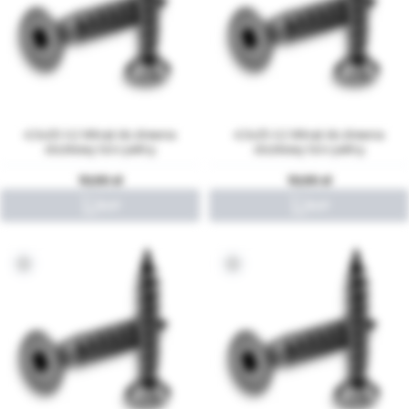
4,5x20 A2 Wkręt do drewna
4,5x25 A2 Wkręt do drewna
stożkowy torx pełny
stożkowy torx pełny
10,00
10,00