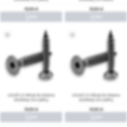
10,00
10,00
3,0x35 A2 Wkręt do drewna
3,0x40 A2 Wkręt do drewna
stożkowy torx pełny
stożkowy torx pełny
10,00
10,00