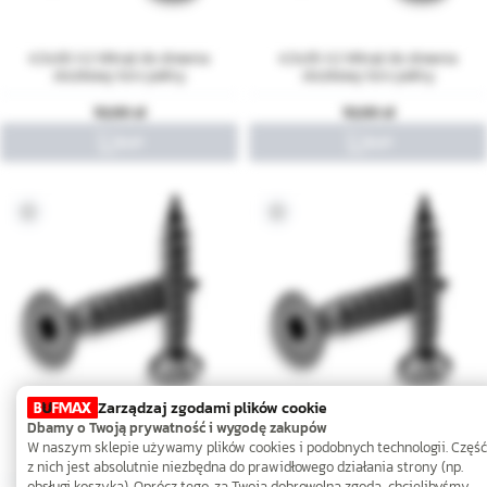
4,5x30 A2 Wkręt do drewna
4,5x35 A2 Wkręt do drewna
stożkowy torx pełny
stożkowy torx pełny
10,00
10,00
Zarządzaj zgodami plików cookie
Dbamy o Twoją prywatność i wygodę zakupów
4,5x40 A2 Wkręt do drewna
4,5x45 A2 Wkręt do drewna
W naszym sklepie używamy plików cookies i podobnych technologii. Część
stożkowy torx pełny
stożkowy torx pełny
z nich jest absolutnie niezbędna do prawidłowego działania strony (np.
obsługi koszyka). Oprócz tego, za Twoją dobrowolną zgodą, chcielibyśmy