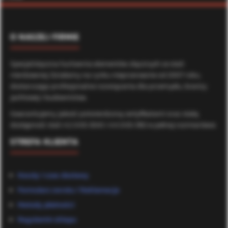
O NASZEJ FIRMIE
Specjalistyczna hurtownia elementów złącznych ze stali
nierdzewnej. Działamy na rynku nieprzerwanie od 2007 roku,
dostarczając profesjonalne rozwiązania dla przemysłu, branży
jachtowej i budownictwa.
Gwarantujemy jakość potwierdzoną certyfikatami oraz stałą
dostępność stali A2 (AISI 304) i A4 (AISI 316) w pełnej rozmiarówce.
STREFA KLIENTA
Koszty i czas dostawy
Formularz zwrotu / Reklamacje
Metody płatności
Regulamin sklepu