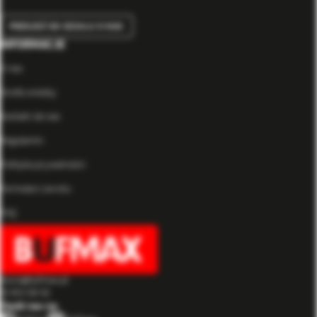
PRZEJDŹ DO DZIAŁU O NAS
INFORMACJE
O nas
Strefa wiedzy
Kontakt do nas
Regulamin
Polityka prywatności
Formularz zwrotu
FAQ
biuro@bufmax.pl
91 453 08 92