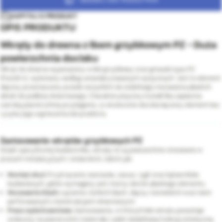
ZAPYTAJ O PRODUKT
OPIS PRODUKTU
Wkręty do drewna z łbem grzybkowym PZ - Duża
powierzchnia docisku
Wkręt do drewna wyposażony w łeb grzybkowy oraz gniazdo typu PZ
(Pozidriv), wykonany według ustandaryzowanych wytycznych. Jest to element
złączny przeznaczony przede wszystkim do stabilnego mocowania płaskich
detali do podłoża drewnianego. Charakterystyczny kształt łba zapewnia
szeroką powierzchnię przylegania, co skutecznie dociska łączony element bez
ryzyka jego wgniecenia lub przebicia.
Zastosowanie wkrętów grzybkowych PZ
Dzięki specyficznej budowie łba, wkręty te są powszechnie stosowane w
pracach instalacyjnych i stolarskich, takich jak:
Montaż okuć:
Przykręcanie zawiasów, zasuw, rygli oraz kątowników
budowlanych, gdzie wymagany jest mocny docisk płaskiego elementu.
Mocowanie blach:
Łączenie cienkich blach, złączy ciesielskich oraz taśm
perforowanych z konstrukcjami drewnianymi.
Prace wykończeniowe:
Zastosowania, w których łeb wkrętu pozostaje
widoczny na powierzchni materiału i pełni dodatkową funkcję estetyczną