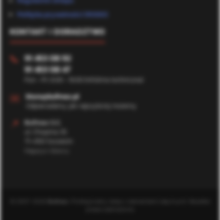
Regulamin sklepu
Polityka prywatności (RODO)
KONTAKT I DORADZTWO
91 453 08 92
📞
91 453 08 47
Pon - Pt: 8:00 - 16:00 (Infolinia techniczna)
✉️
biuro@bufmax.pl
Odpowiadamy jak najszybciej możemy
📍
Bufmax S.C.
ul. Chopina 35
71-450 Szczecin
Magazyn Główny
© 2007-2026
Bufmax
. Profesjonalny sklep z elementami złącznymi. Wszelkie
prawa zastrzeżone.