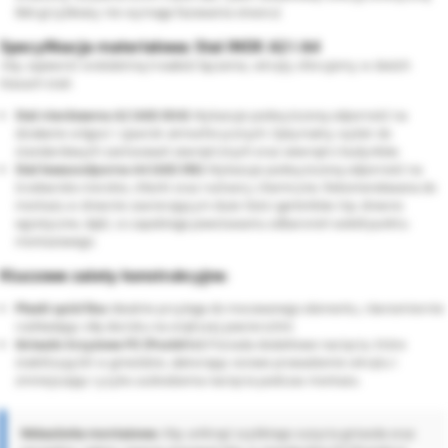
(łeb grzybkowy nie wymaga fazowania otworu).
Specyfikacja materiałowa: Stal INOX A2 i A4
Aby zapewnić wieloletnią trwałość łączenia, wkręty oferujemy w dwóch
klasach stali:
Stal nierdzewna A2 (AISI 304):
Wykazuje podwyższoną odporność na
działanie wilgoci i zjawisk atmosferycznych. Optymalny wybór do
standardowych zastosowań zewnętrznych oraz wewnątrz budynków.
Stal kwasoodporna A4 (AISI 316):
Wykazuje podwyższoną odporność na
środowisko morskie, chlorki oraz roztwory chemiczne. Rekomendowana do
montażu w drewnie zawierającym duże ilości garbników (np. drewno
egzotyczne, dąb), co zapobiega powstawaniu odbarwień wokół punktu
montażowego.
Kluczowe zalety konstrukcyjne:
Płaski spód łba:
Idealnie przylega do mocowanego elementu, równomiernie
rozkładając siłę docisku na większej powierzchni.
Gniazdo krzyżowe PZ (Pozidriv):
Posiada dodatkowe nacięcia, które
stabilizują bit w gnieździe, ułatwiając osiowe prowadzenie wkrętu i
zmniejszając ryzyko uszkodzenia nacięcia podczas montażu.
Wskazówka montażowa:
Aby uniknąć szybkiego zużycia gniazda oraz