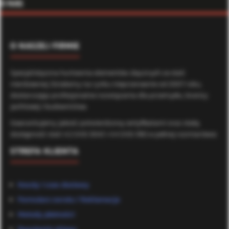
O NAS
O NASZEJ FIRMIE
Specjalistyczna hurtownia elementów złącznych ze stali
nierdzewnej. Działamy na rynku nieprzerwanie od 2007 roku,
dostarczając profesjonalne rozwiązania dla przemysłu, branży
jachtowej i budownictwa.
Gwarantujemy jakość potwierdzoną certyfikatami oraz stałą
dostępność stali A2 (AISI 304) i A4 (AISI 316) w pełnej rozmiarówce.
STREFA KLIENTA
Koszty i czas dostawy
Formularz zwrotu / Reklamacje
Metody płatności