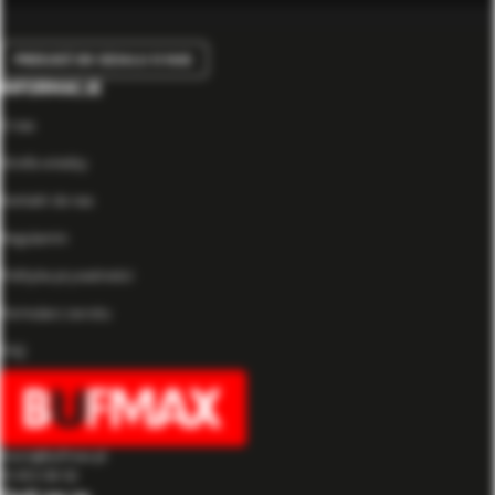
PRZEJDŹ DO DZIAŁU O NAS
INFORMACJE
O nas
Strefa wiedzy
Kontakt do nas
Regulamin
Polityka prywatności
Formularz zwrotu
FAQ
biuro@bufmax.pl
91 453 08 92