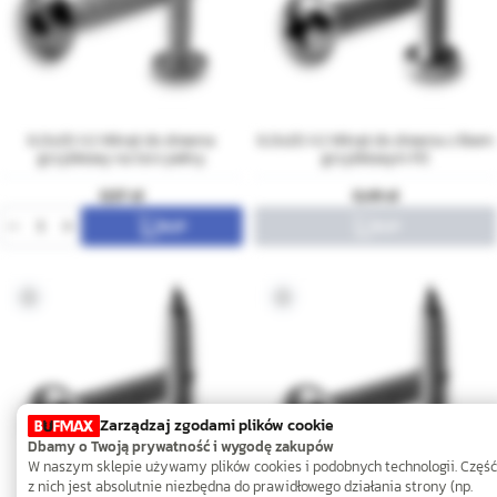
6,0x20 A2 Wkręt do drewna
6,0x20 A2 Wkręt do drewna z łbem
grzybkowy na torx pełny
grzybkowym PZ
0,57
0,49
Zarządzaj zgodami plików cookie
Dbamy o Twoją prywatność i wygodę zakupów
W naszym sklepie używamy plików cookies i podobnych technologii. Część
z nich jest absolutnie niezbędna do prawidłowego działania strony (np.