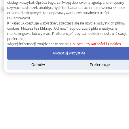
obsługi koszyka). Oprócz tego, za Twoją dobrowolną zgodą, chcielibyśmy
używać ciasteczek analitycznych (do badania ruchu i ulepszania sklepu)
5,0x25 A4 Wkręt do drewna z łbem
4,0x25 A2 Wkręt do drewna z łbem
oraz marketingowych (do dopasowywania ewentualnych treści
grzybkowym PZ
grzybkowym PZ
reklamowych).
Klikając „Akceptuję wszystkie", zgadzasz się na użycie wszystkich plików
0,45
0,26
cookies. Możesz też kliknąć „Odmów", aby odrzucić pliki analityczne i
marketingowe, lub wybrać „Preferencje", aby samodzielnie ustawić swoje
preferencje.
Więcej informacji znajdziesz w naszej
Polityce Prywatności i Cookies
.
Akceptuj wszystkie
Odmów
Preferencje