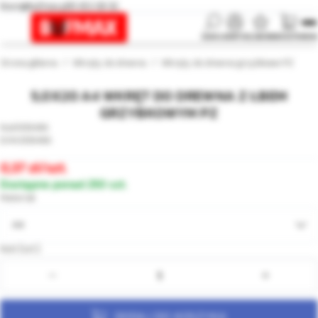
biuro@bufmax.pl
91 453 08 92
SZUKAJ
KONTO
ULUBIONE
KOSZYK
MENU
Strona główna
Wkręty do drewna
Wkręty do drewna grzybkowe PZ
5,0X20 A4 WKRĘT DO DREWNA Z ŁBEM
GRZYBKOWYM PZ
008466
008466
0,37
/szt.
Dostępne ponad 250 szt.
Materiał
A4
Ilość [szt.]:
DODAJ DO KOSZYKA