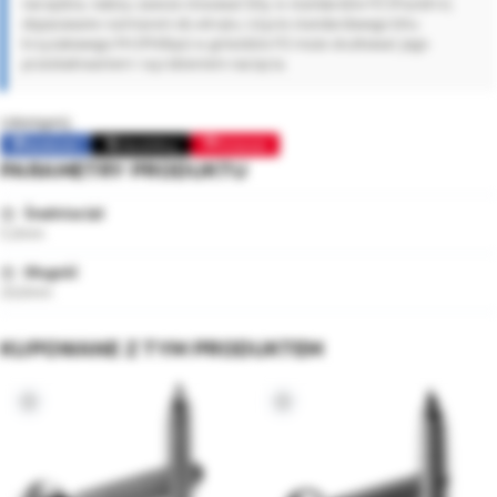
narzędzia, należy zawsze stosować bity w standardzie PZ (Pozidriv),
dopasowane rozmiarem do wkrętu. Użycie standardowego bitu
krzyżakowego PH (Phillips) w gnieździe PZ może skutkować jego
przeskakiwaniem i wyrobieniem nacięcia.
Udostępnij:
Facebook
Opublikuj
Pinterest
PARAMETRY PRODUKTU
Średnica (⌀)
5,0mm
Długość
20,0mm
KUPOWANE Z TYM PRODUKTEM