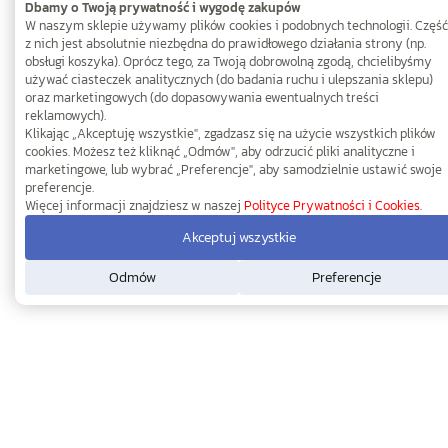
Dbamy o Twoją prywatność i wygodę zakupów
W naszym sklepie używamy plików cookies i podobnych technologii. Część
z nich jest absolutnie niezbędna do prawidłowego działania strony (np.
obsługi koszyka). Oprócz tego, za Twoją dobrowolną zgodą, chcielibyśmy
używać ciasteczek analitycznych (do badania ruchu i ulepszania sklepu)
oraz marketingowych (do dopasowywania ewentualnych treści
reklamowych).
Klikając „Akceptuję wszystkie", zgadzasz się na użycie wszystkich plików
cookies. Możesz też kliknąć „Odmów", aby odrzucić pliki analityczne i
marketingowe, lub wybrać „Preferencje", aby samodzielnie ustawić swoje
preferencje.
Więcej informacji znajdziesz w naszej
Polityce Prywatności i Cookies
.
Akceptuj wszystkie
Odmów
Preferencje