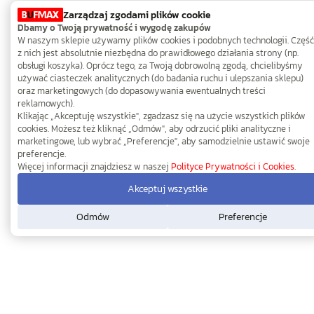
Zarządzaj zgodami plików cookie
Dbamy o Twoją prywatność i wygodę zakupów
W naszym sklepie używamy plików cookies i podobnych technologii. Część
z nich jest absolutnie niezbędna do prawidłowego działania strony (np.
obsługi koszyka). Oprócz tego, za Twoją dobrowolną zgodą, chcielibyśmy
używać ciasteczek analitycznych (do badania ruchu i ulepszania sklepu)
oraz marketingowych (do dopasowywania ewentualnych treści
reklamowych).
Klikając „Akceptuję wszystkie", zgadzasz się na użycie wszystkich plików
cookies. Możesz też kliknąć „Odmów", aby odrzucić pliki analityczne i
marketingowe, lub wybrać „Preferencje", aby samodzielnie ustawić swoje
preferencje.
Więcej informacji znajdziesz w naszej
Polityce Prywatności i Cookies
.
Akceptuj wszystkie
Odmów
Preferencje