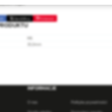
pływem drgań.
ok
Opublikuj
Pinterest
PRODUKTU
M6
35,0mm
INFORMACJE
O nas
Polityka prywatności