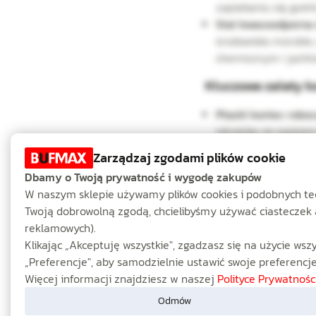
zapiekaniu się gwin
Stal kwasoodporna A
środowisko morskie
chemicznym i jach
Kluczowe zalety k
Płaski koniec roboc
wkrętów ze szpicem 
powstawaniu zadzio
Zarządzaj zgodami plików cookie
Brak łba (konstrukc
Dbamy o Twoją prywatność i wygodę zakupów
elementów roboczyc
W naszym sklepie używamy plików cookies i podobnych techn
Gniazdo sześciokąt
Twoją dobrowolną zgodą, chcielibyśmy używać ciasteczek 
dokręcenie wkrętu p
reklamowych).
ograniczonym dostę
Klikając „Akceptuję wszystkie", zgadzasz się na użycie wsz
„Preferencje", aby samodzielnie ustawić swoje preferencje
Wskazówka monta
Więcej informacji znajdziesz w naszej
Polityce Prywatności
przekładnie), pole
Odmów
(tzw. anaeroboweg