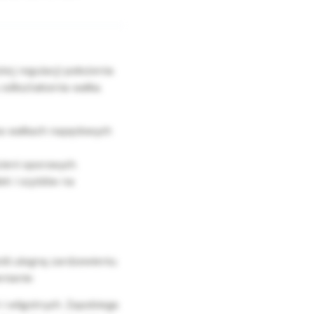
ej regulacji położenia
 odkształcenia wałka.
na wałkach napędowych
cieni oporowych.
ek i szyldów na
śli ulegną zardzewieniu.
nianie:
i wilgotnych. Zapobiega