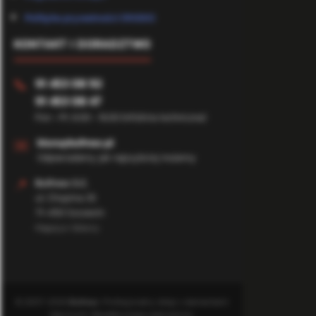
Polityka prywatności (RODO)
KONTAKT I DORADZTWO
91 453 08 92
📞
91 453 08 47
Pon - Pt: 8:00 - 16:00 (Infolinia techniczna)
✉️
biuro@bufmax.pl
Odpowiadamy jak najszybciej możemy
📍
Bufmax S.C.
ul. Chopina 35
71-450 Szczecin
Magazyn Główny
© 2007-2026
Bufmax
. Profesjonalny sklep z elementami
złącznymi. Wszelkie prawa zastrzeżone.