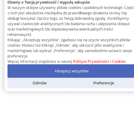
Dbamy o Twoją prywatność i wygodę zakupów
W naszym sklepie używamy plików cookies i podobnych technologii. Część
z nich jest absolutnie niezbędna do prawidłowego działania strony (np.
obsługi koszyka). Oprócz tego, za Twoją dobrowolną zgodą, chcielibyśmy
używać ciasteczek analitycznych (do badania ruchu i ulepszania sklepu)
oraz marketingowych (do dopasowywania ewentualnych treści
reklamowych).
Klikając „Akceptuję wszystkie", zgadzasz się na użycie wszystkich plików
cookies. Możesz też kliknąć „Odmów", aby odrzucić pliki analityczne i
marketingowe, lub wybrać „Preferencje", aby samodzielnie ustawić swoje
preferencje.
Więcej informacji znajdziesz w naszej
Polityce Prywatności i Cookies
.
Akceptuj wszystkie
Odmów
Preferencje