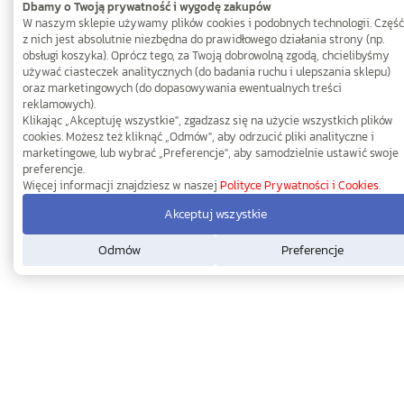
Dbamy o Twoją prywatność i wygodę zakupów
W naszym sklepie używamy plików cookies i podobnych technologii. Część
z nich jest absolutnie niezbędna do prawidłowego działania strony (np.
obsługi koszyka). Oprócz tego, za Twoją dobrowolną zgodą, chcielibyśmy
używać ciasteczek analitycznych (do badania ruchu i ulepszania sklepu)
oraz marketingowych (do dopasowywania ewentualnych treści
reklamowych).
Klikając „Akceptuję wszystkie", zgadzasz się na użycie wszystkich plików
cookies. Możesz też kliknąć „Odmów", aby odrzucić pliki analityczne i
marketingowe, lub wybrać „Preferencje", aby samodzielnie ustawić swoje
preferencje.
Więcej informacji znajdziesz w naszej
Polityce Prywatności i Cookies
.
Akceptuj wszystkie
Odmów
Preferencje