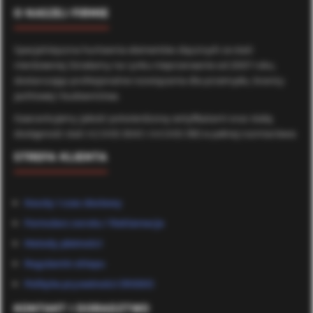
O NASZEJ FIRMIE
Specjalistyczna hurtownia elementów złącznych ze stali
nierdzewnej. Działamy na rynku nieprzerwanie od 2007 roku,
dostarczając profesjonalne rozwiązania dla przemysłu, branży
jachtowej i budownictwa.
Gwarantujemy jakość potwierdzoną certyfikatami oraz stałą
dostępność stali A2 (AISI 304) i A4 (AISI 316) w pełnej rozmiarówce.
STREFA KLIENTA
Koszty i czas dostawy
Formularz zwrotu / Reklamacje
Metody płatności
Regulamin sklepu
Polityka prywatności (RODO)
KONTAKT I DORADZTWO