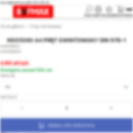
biuro@bufmax.pl
91 453 08 92
SZUKAJ
KONTO
ULUBIONE
KOSZYK
MENU
Strona główna
Pręty Gwintowane
M3X1000 A4 PRĘT GWINTOWANY DIN 976-1
000872
000872
4,90
/szt.
Dostępne ponad 100 szt.
Materiał
A4
Ilość [szt.]:
DODAJ DO KOSZYKA