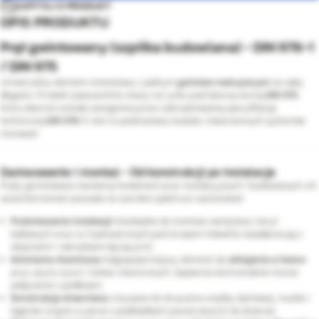
ZAPYTAJ O PRODUKT
OPIS PRODUKTU
Pręt gwintowany (szpilka budowlana) - DIN 976-1
/ DIN 975
Uniwersalny element montażowy z pełnym
gwintem metrycznym
na całej
długości. Produkt powszechnie znany na rynku pod dawną normą
DIN 975
,
która obecnie została zastąpiona przez zaktualizowaną specyfikację
techniczną
DIN 976-1
. Jest to podstawowy budulec nowoczesnych systemów
mocowań.
Zastosowanie i montaż - Od konstrukcji po instalacje
Pręty gwintowane stanowią fundament prac instalacyjnych i budowlanych. Ich
wszechstronność pozwala na szerokie spektrum zastosowań:
Podwieszanie instalacji:
Niezbędne do montażu wentylacji, koryt
kablowych oraz rur hydraulicznych pod stropem (idealnie współpracują z
obejmami i nakrętkami łączącymi).
Kotwienie chemiczne:
Najpopularniejszy element do
wklejania w beton
przy użyciu żywic i kotew chemicznych. Zapewnia ekstremalnie mocne
połączenie z podłożem.
Konstrukcje drewniane:
Używane do skręcania więźby dachowej, murłat i
legarów (często w parze z podkładkami poszerzanymi do drewna).