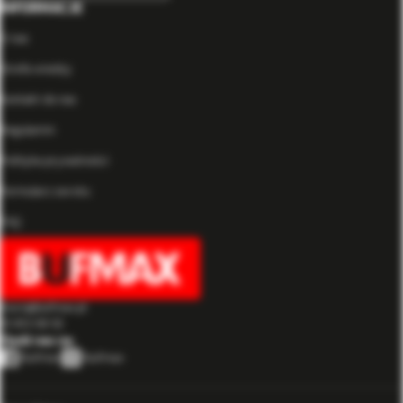
INFORMACJE
O nas
Strefa wiedzy
Kontakt do nas
Regulamin
Polityka prywatności
Formularz zwrotu
FAQ
biuro@bufmax.pl
91 453 08 92