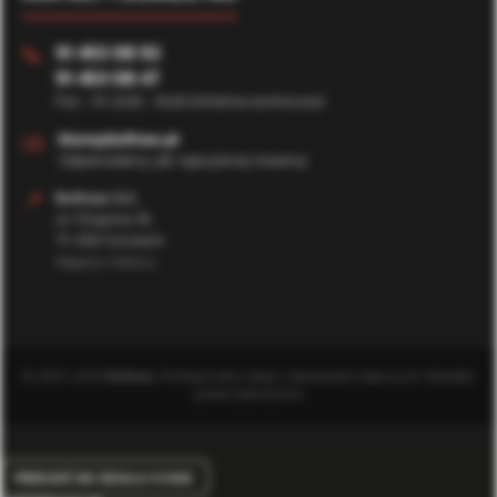
91 453 08 92
📞
91 453 08 47
Pon - Pt: 8:00 - 16:00 (Infolinia techniczna)
✉️
biuro@bufmax.pl
Odpowiadamy jak najszybciej możemy
📍
Bufmax S.C.
ul. Chopina 35
71-450 Szczecin
Magazyn Główny
© 2007-2026
Bufmax
. Profesjonalny sklep z elementami złącznymi. Wszelkie
prawa zastrzeżone.
PRZEJDŹ DO DZIAŁU O NAS