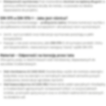
Elastyczność wymiarowa:
Pręt można łatwo
docinać na żądaną długość
za
pomocą szlifierki kątowej lub piły do metalu, co pozwala na idealne
dopasowanie do projektu.
DIN 975 a DIN 976-1 - Jaka jest różnica?
Dla użytkownika końcowego –
praktycznie żadna
. Zmiana numeracji wynika z
porządkowania standardów europejskich i aktualizacji norm wymiarowych.
Gwint, wytrzymałość oraz tolerancje wymiarowe pozostają w pełni
kompatybilne.
Kupując u nas pręt oznaczony jako
DIN 976-1
, otrzymujesz produkt, który
jest bezpośrednim, nowoczesnym następcą "starej" szpilki DIN 975.
Materiał – Odporność na korozję przez lata
Oferujemy pręty w dwóch klasach stali nierdzewnej, dopasowanych do
warunków środowiskowych:
Stal nierdzewna A2 (AISI 304):
Standardowy wybór do montażu wewnątrz
budynków oraz na zewnątrz w normalnych warunkach atmosferycznych
(zadaszenia, konstrukcje ogrodowe, barierki).
Stal kwasoodporna A4 (AISI 316):
Materiał do zadań specjalnych. Niezbędny
w środowiskach agresywnych: na basenach (chlor), w oczyszczalniach
ścieków, przemyśle spożywczym oraz w strefach nadmorskich narażonych
na działanie soli.