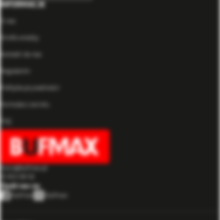
INFORMACJE
O nas
Strefa wiedzy
Kontakt do nas
Regulamin
Polityka prywatności
Formularz zwrotu
FAQ
biuro@bufmax.pl
91 453 08 92