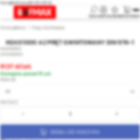
biuro@bufmax.pl
91 453 08 92
SZUKAJ
KONTO
ULUBIONE
KOSZYK
MENU
Strona główna
Pręty Gwintowane
M24X1000 A2 PRĘT GWINTOWANY DIN 976-1
000855
000855
91,57
/szt.
Dostępne ponad 15 szt.
Materiał
A2
Ilość [szt.]:
DODAJ DO KOSZYKA