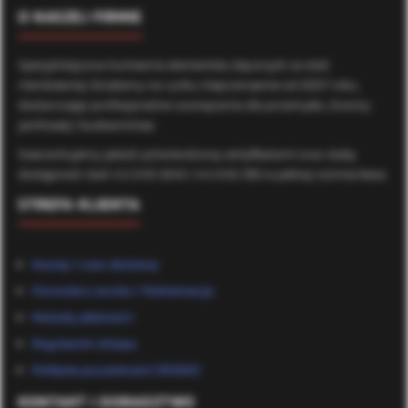
O NASZEJ FIRMIE
Specjalistyczna hurtownia elementów złącznych ze stali
nierdzewnej. Działamy na rynku nieprzerwanie od 2007 roku,
dostarczając profesjonalne rozwiązania dla przemysłu, branży
jachtowej i budownictwa.
Gwarantujemy jakość potwierdzoną certyfikatami oraz stałą
dostępność stali A2 (AISI 304) i A4 (AISI 316) w pełnej rozmiarówce.
STREFA KLIENTA
Koszty i czas dostawy
Formularz zwrotu / Reklamacje
Metody płatności
Regulamin sklepu
Polityka prywatności (RODO)
KONTAKT I DORADZTWO