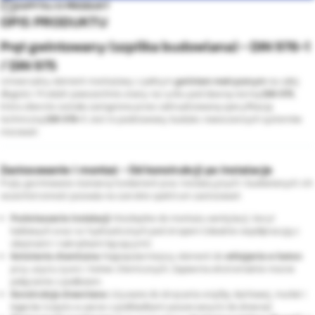
ZAPYTAJ O PRODUKT
OPIS PRODUKTU
Pręt gwintowany (szpilka budowlana) - DIN 976-1
/ DIN 975
Uniwersalny element montażowy z pełnym
gwintem metrycznym
na całej
długości. Produkt powszechnie znany na rynku pod dawną normą
DIN 975
,
która obecnie została zastąpiona przez zaktualizowaną specyfikację
techniczną
DIN 976-1
. Jest to podstawowy budulec nowoczesnych systemów
mocowań.
Zastosowanie i montaż - Od konstrukcji po instalacje
Pręty gwintowane stanowią fundament prac instalacyjnych i budowlanych. Ich
wszechstronność pozwala na szerokie spektrum zastosowań:
Podwieszanie instalacji:
Niezbędne do montażu wentylacji, koryt
kablowych oraz rur hydraulicznych pod stropem (idealnie współpracują z
obejmami i nakrętkami łączącymi).
Kotwienie chemiczne:
Najpopularniejszy element do
wklejania w beton
przy użyciu żywic i kotew chemicznych. Zapewnia ekstremalnie mocne
połączenie z podłożem.
Konstrukcje drewniane:
Używane do skręcania więźby dachowej, murłat i
legarów (często w parze z podkładkami poszerzanymi do drewna).