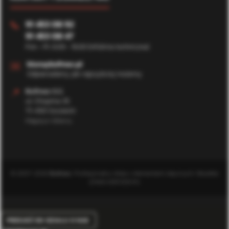
91 453 08 92
📞
91 453 08 47
Pon - Pt: 8:00 - 16:00 (Infolinia techniczna)
✉️
biuro@bufmax.pl
Odpowiadamy jak najszybciej możemy
📍
Bufmax S.C.
ul. Chopina 35
71-450 Szczecin
Magazyn Główny
© 2007-2026
Bufmax
. Profesjonalny sklep z elementami złącznymi. Wszelkie
prawa zastrzeżone.
PRZEJDŹ DO DZIAŁU O NAS