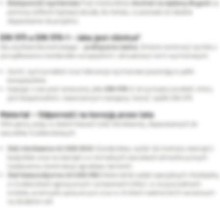
Elastyczność wymiarowa:
Pręt można łatwo
docinać na żądaną długość
za
pomocą szlifierki kątowej lub piły do metalu, co pozwala na idealne
dopasowanie do projektu.
DIN 975 a DIN 976-1 - Jaka jest różnica?
Dla użytkownika końcowego –
praktycznie żadna
. Zmiana numeracji wynika z
porządkowania standardów europejskich i aktualizacji norm wymiarowych.
Gwint, wytrzymałość oraz tolerancje wymiarowe pozostają w pełni
kompatybilne.
Kupując u nas pręt oznaczony jako
DIN 976-1
, otrzymujesz produkt, który
jest bezpośrednim, nowoczesnym następcą "starej" szpilki DIN 975.
Materiał – Odporność na korozję przez lata
Oferujemy pręty w dwóch klasach stali nierdzewnej, dopasowanych do
warunków środowiskowych:
Stal nierdzewna A2 (AISI 304):
Standardowy wybór do montażu wewnątrz
budynków oraz na zewnątrz w normalnych warunkach atmosferycznych
(zadaszenia, konstrukcje ogrodowe, barierki).
Stal kwasoodporna A4 (AISI 316):
Materiał do zadań specjalnych. Niezbędny
w środowiskach agresywnych: na basenach (chlor), w oczyszczalniach
ścieków, przemyśle spożywczym oraz w strefach nadmorskich narażonych
na działanie soli.