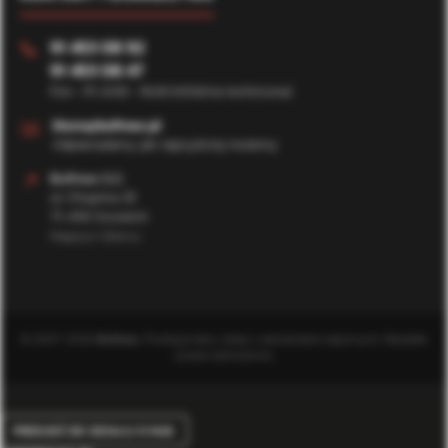
91 453 08 92
📞
91 453 08 47
Pon - Pt: 8:00 - 16:00 (Infolinia techniczna)
✉️
biuro@bufmax.pl
Odpowiadamy jak najszybciej możemy
📍
Bufmax S.C.
ul. Chopina 35
71-450 Szczecin
Magazyn Główny
© 2007-2026
Bufmax
. Profesjonalny sklep z elementami złącznymi. Wszelkie
prawa zastrzeżone.
PRZEJDŹ DO DZIAŁU O NAS