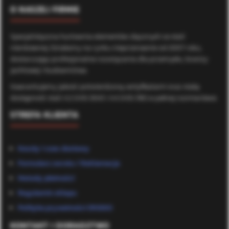
O NASZEJ FIRMIE
Specjalistyczna hurtownia elementów złącznych ze stali
nierdzewnej. Działamy na rynku nieprzerwanie od 2007 roku,
dostarczając profesjonalne rozwiązania dla przemysłu, branży
jachtowej i budownictwa.
Gwarantujemy jakość potwierdzoną certyfikatami oraz stałą
dostępność stali A2 (AISI 304) i A4 (AISI 316) w pełnej rozmiarówce.
STREFA KLIENTA
Koszty i czas dostawy
Formularz zwrotu / Reklamacje
Metody płatności
Regulamin sklepu
Polityka prywatności (RODO)
KONTAKT I DORADZTWO