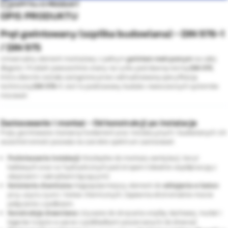
ZAPYTAJ O PRODUKT
OPIS PRODUKTU
Pręt gwintowany (szpilka budowlana) - DIN 976-1
/ DIN 975
Uniwersalny element montażowy z pełnym
gwintem metrycznym
na całej
długości. Produkt powszechnie znany na rynku pod dawną normą
DIN 975
,
która obecnie została zastąpiona przez zaktualizowaną specyfikację
techniczną
DIN 976-1
. Jest to podstawowy budulec nowoczesnych systemów
mocowań.
Zastosowanie i montaż - Od konstrukcji po instalacje
Pręty gwintowane stanowią fundament prac instalacyjnych i budowlanych. Ich
wszechstronność pozwala na szerokie spektrum zastosowań:
Podwieszanie instalacji:
Niezbędne do montażu wentylacji, koryt
kablowych oraz rur hydraulicznych pod stropem (idealnie współpracują z
obejmami i nakrętkami łączącymi).
Kotwienie chemiczne:
Najpopularniejszy element do
wklejania w beton
przy użyciu żywic i kotew chemicznych. Zapewnia ekstremalnie mocne
połączenie z podłożem.
Konstrukcje drewniane:
Używane do skręcania więźby dachowej, murłat i
legarów (często w parze z podkładkami poszerzanymi do drewna).