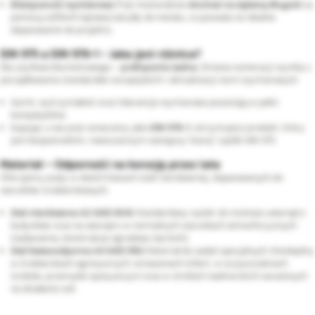
Elastyczność wymiarowa:
Pręt można łatwo
docinać na żądaną długość
za
pomocą szlifierki kątowej lub piły do metalu, co pozwala na idealne
dopasowanie do projektu.
DIN 975 a DIN 976-1 - Jaka jest różnica?
Dla użytkownika końcowego –
praktycznie żadna
. Zmiana numeracji wynika z
porządkowania standardów europejskich i aktualizacji norm wymiarowych.
Gwint, wytrzymałość oraz tolerancje wymiarowe pozostają w pełni
kompatybilne.
Kupując u nas pręt oznaczony jako
DIN 976-1
, otrzymujesz produkt, który
jest bezpośrednim, nowoczesnym następcą "starej" szpilki DIN 975.
Materiał – Odporność na korozję przez lata
Oferujemy pręty w dwóch klasach stali nierdzewnej, dopasowanych do
warunków środowiskowych:
Stal nierdzewna A2 (AISI 304):
Standardowy wybór do montażu wewnątrz
budynków oraz na zewnątrz w normalnych warunkach atmosferycznych
(zadaszenia, konstrukcje ogrodowe, barierki).
Stal kwasoodporna A4 (AISI 316):
Materiał do zadań specjalnych. Niezbędny
w środowiskach agresywnych: na basenach (chlor), w oczyszczalniach
ścieków, przemyśle spożywczym oraz w strefach nadmorskich narażonych
na działanie soli.