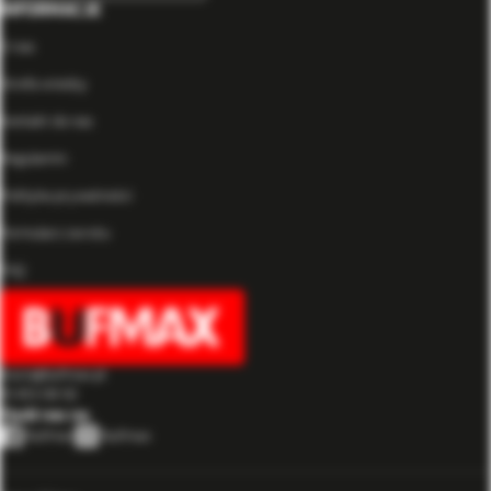
INFORMACJE
O nas
Strefa wiedzy
Kontakt do nas
Regulamin
Polityka prywatności
Formularz zwrotu
FAQ
biuro@bufmax.pl
91 453 08 92