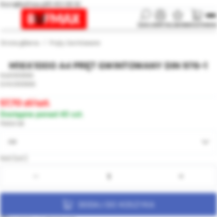
biuro@bufmax.pl
91 453 08 92
SZUKAJ
KONTO
ULUBIONE
KOSZYK
MENU
Strona główna
Pręty Gwintowane
M16X1000 A4 PRĘT GWINTOWANY DIN 976-1
000866
000866
57,70
/szt.
Dostępne ponad 40 szt.
Materiał
A4
Ilość [szt.]:
DODAJ DO KOSZYKA