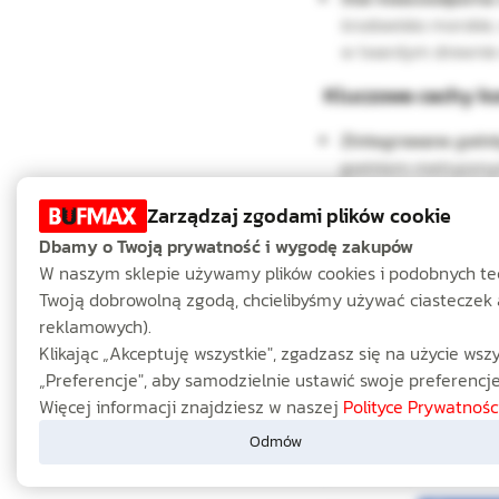
środowisko morskie,
w twardym drewnie 
Kluczowe cechy ko
Zintegrowane gwint
gwintem metrycznym
Sekcja montażowa:
Zarządzaj zgodami plików cookie
szczegóły można zap
Dbamy o Twoją prywatność i wygodę zakupów
nasadowego.
W naszym sklepie używamy plików cookies i podobnych techn
Trwała konstrukcja 
Twoją dobrowolną zgodą, chcielibyśmy używać ciasteczek 
miejscach styku z 
reklamowych).
Klikając „Akceptuję wszystkie", zgadzasz się na użycie wsz
Wskazówka monta
„Preferencje", aby samodzielnie ustawić swoje preferencje
instalacją śruby d
Więcej informacji znajdziesz w naszej
Polityce Prywatności
dopasowana do śred
Odmów
danej średnicy).