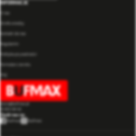
INFORMACJE
O nas
Strefa wiedzy
Kontakt do nas
Regulamin
Polityka prywatności
Formularz zwrotu
FAQ
biuro@bufmax.pl
91 453 08 92