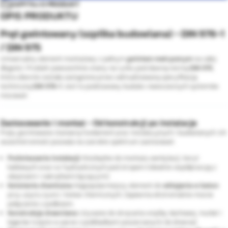
ZAPYTAJ O PRODUKT
OPIS PRODUKTU
Pręt gwintowany (szpilka budowlana) - DIN 976-1
/ DIN 975
Uniwersalny element montażowy z pełnym
gwintem metrycznym
na całej
długości. Produkt powszechnie znany na rynku pod dawną normą
DIN 975
,
która obecnie została zastąpiona przez zaktualizowaną specyfikację
techniczną
DIN 976-1
. Jest to podstawowy budulec nowoczesnych systemów
mocowań.
Zastosowanie i montaż - Od konstrukcji po instalacje
Pręty gwintowane stanowią fundament prac instalacyjnych i budowlanych. Ich
wszechstronność pozwala na szerokie spektrum zastosowań:
Podwieszanie instalacji:
Niezbędne do montażu wentylacji, koryt
kablowych oraz rur hydraulicznych pod stropem (idealnie współpracują z
obejmami i nakrętkami łączącymi).
Kotwienie chemiczne:
Najpopularniejszy element do
wklejania w beton
przy użyciu żywic i kotew chemicznych. Zapewnia ekstremalnie mocne
połączenie z podłożem.
Konstrukcje drewniane:
Używane do skręcania więźby dachowej, murłat i
legarów (często w parze z podkładkami poszerzanymi do drewna).