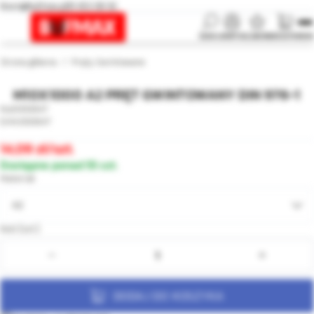
biuro@bufmax.pl
91 453 08 92
SZUKAJ
KONTO
ULUBIONE
KOSZYK
MENU
Strona główna
Pręty Gwintowane
M10X1000 A2 PRĘT GWINTOWANY DIN 976-1
000847
000847
14,09
/szt.
Dostępne ponad 55 szt.
Materiał
A2
Ilość [szt.]:
DODAJ DO KOSZYKA