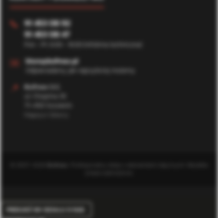
91 453 08 92
📞
91 453 08 47
Pon - Pt: 8:00 - 16:00 (Infolinia techniczna)
✉️
biuro@bufmax.pl
Odpowiadamy jak najszybciej możemy
📍
Bufmax S.C.
ul. Chopina 35
71-450 Szczecin
Magazyn Główny
© 2007-2026
Bufmax
. Profesjonalny sklep z elementami złącznymi. Wszelkie
prawa zastrzeżone.
PRZEJDŹ DO DZIAŁU O NAS