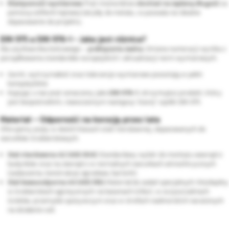
Elastyczność wymiarowa:
Pręt można łatwo
docinać na żądaną długość
za
pomocą szlifierki kątowej lub piły do metalu, co pozwala na idealne
dopasowanie do projektu.
DIN 975 a DIN 976-1 - Jaka jest różnica?
Dla użytkownika końcowego –
praktycznie żadna
. Zmiana numeracji wynika z
porządkowania standardów europejskich i aktualizacji norm wymiarowych.
Gwint, wytrzymałość oraz tolerancje wymiarowe pozostają w pełni
kompatybilne.
Kupując u nas pręt oznaczony jako
DIN 976-1
, otrzymujesz produkt, który
jest bezpośrednim, nowoczesnym następcą "starej" szpilki DIN 975.
Materiał – Odporność na korozję przez lata
Oferujemy pręty w dwóch klasach stali nierdzewnej, dopasowanych do
warunków środowiskowych:
Stal nierdzewna A2 (AISI 304):
Standardowy wybór do montażu wewnątrz
budynków oraz na zewnątrz w normalnych warunkach atmosferycznych
(zadaszenia, konstrukcje ogrodowe, barierki).
Stal kwasoodporna A4 (AISI 316):
Materiał do zadań specjalnych. Niezbędny
w środowiskach agresywnych: na basenach (chlor), w oczyszczalniach
ścieków, przemyśle spożywczym oraz w strefach nadmorskich narażonych
na działanie soli.