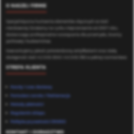
O NASZEJ FIRMIE
Specjalistyczna hurtownia elementów złącznych ze stali
nierdzewnej. Działamy na rynku nieprzerwanie od 2007 roku,
dostarczając profesjonalne rozwiązania dla przemysłu, branży
jachtowej i budownictwa.
Gwarantujemy jakość potwierdzoną certyfikatami oraz stałą
dostępność stali A2 (AISI 304) i A4 (AISI 316) w pełnej rozmiarówce.
STREFA KLIENTA
Koszty i czas dostawy
Formularz zwrotu / Reklamacje
Metody płatności
Regulamin sklepu
Polityka prywatności (RODO)
KONTAKT I DORADZTWO