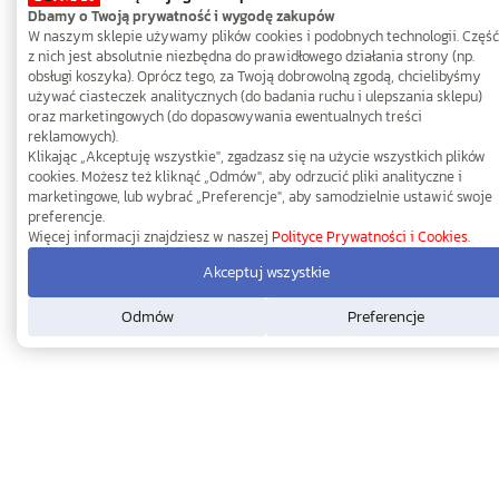
Dbamy o Twoją prywatność i wygodę zakupów
W naszym sklepie używamy plików cookies i podobnych technologii. Część
z nich jest absolutnie niezbędna do prawidłowego działania strony (np.
obsługi koszyka). Oprócz tego, za Twoją dobrowolną zgodą, chcielibyśmy
używać ciasteczek analitycznych (do badania ruchu i ulepszania sklepu)
oraz marketingowych (do dopasowywania ewentualnych treści
reklamowych).
Klikając „Akceptuję wszystkie", zgadzasz się na użycie wszystkich plików
cookies. Możesz też kliknąć „Odmów", aby odrzucić pliki analityczne i
marketingowe, lub wybrać „Preferencje", aby samodzielnie ustawić swoje
preferencje.
Więcej informacji znajdziesz w naszej
Polityce Prywatności i Cookies
.
Akceptuj wszystkie
Odmów
Preferencje