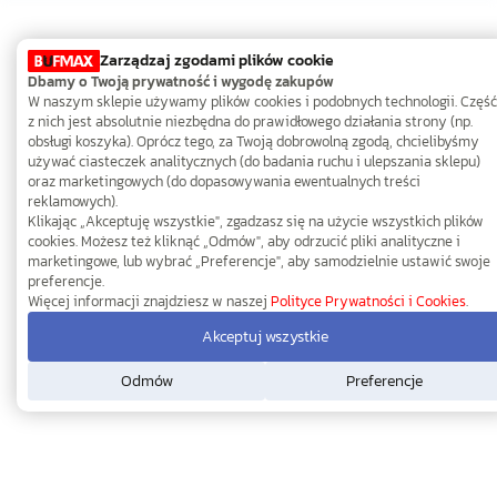
Zarządzaj zgodami plików cookie
Dbamy o Twoją prywatność i wygodę zakupów
W naszym sklepie używamy plików cookies i podobnych technologii. Część
z nich jest absolutnie niezbędna do prawidłowego działania strony (np.
obsługi koszyka). Oprócz tego, za Twoją dobrowolną zgodą, chcielibyśmy
używać ciasteczek analitycznych (do badania ruchu i ulepszania sklepu)
oraz marketingowych (do dopasowywania ewentualnych treści
reklamowych).
Klikając „Akceptuję wszystkie", zgadzasz się na użycie wszystkich plików
cookies. Możesz też kliknąć „Odmów", aby odrzucić pliki analityczne i
marketingowe, lub wybrać „Preferencje", aby samodzielnie ustawić swoje
preferencje.
Więcej informacji znajdziesz w naszej
Polityce Prywatności i Cookies
.
Akceptuj wszystkie
Odmów
Preferencje