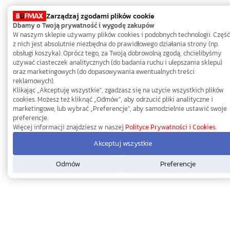
Zarządzaj zgodami plików cookie
Dbamy o Twoją prywatność i wygodę zakupów
W naszym sklepie używamy plików cookies i podobnych technologii. Część
z nich jest absolutnie niezbędna do prawidłowego działania strony (np.
obsługi koszyka). Oprócz tego, za Twoją dobrowolną zgodą, chcielibyśmy
używać ciasteczek analitycznych (do badania ruchu i ulepszania sklepu)
oraz marketingowych (do dopasowywania ewentualnych treści
reklamowych).
Klikając „Akceptuję wszystkie", zgadzasz się na użycie wszystkich plików
cookies. Możesz też kliknąć „Odmów", aby odrzucić pliki analityczne i
marketingowe, lub wybrać „Preferencje", aby samodzielnie ustawić swoje
preferencje.
Więcej informacji znajdziesz w naszej
Polityce Prywatności i Cookies
.
Akceptuj wszystkie
Odmów
Preferencje