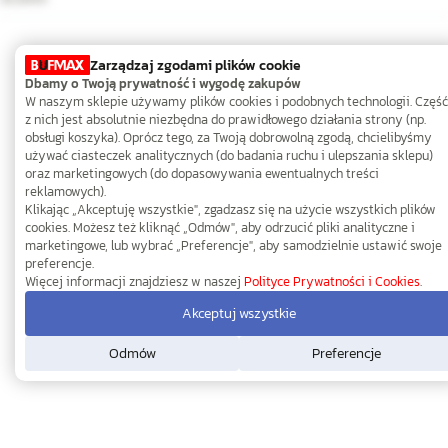
Zarządzaj zgodami plików cookie
Dbamy o Twoją prywatność i wygodę zakupów
W naszym sklepie używamy plików cookies i podobnych technologii. Część
z nich jest absolutnie niezbędna do prawidłowego działania strony (np.
obsługi koszyka). Oprócz tego, za Twoją dobrowolną zgodą, chcielibyśmy
używać ciasteczek analitycznych (do badania ruchu i ulepszania sklepu)
oraz marketingowych (do dopasowywania ewentualnych treści
reklamowych).
Klikając „Akceptuję wszystkie", zgadzasz się na użycie wszystkich plików
cookies. Możesz też kliknąć „Odmów", aby odrzucić pliki analityczne i
marketingowe, lub wybrać „Preferencje", aby samodzielnie ustawić swoje
preferencje.
Więcej informacji znajdziesz w naszej
Polityce Prywatności i Cookies
.
Akceptuj wszystkie
Odmów
Preferencje