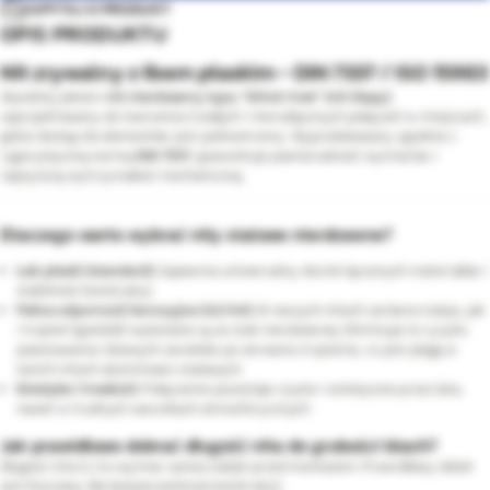
ZAPYTAJ O PRODUKT
OPIS PRODUKTU
Nit zrywalny z łbem płaskim - DIN 7337 / ISO 15983
Wysokiej jakości
nit nierdzewny typu "blind rivet" (nit ślepy)
,
zaprojektowany do tworzenia trwałych i nierozłącznych połączeń w miejscach,
gdzie dostęp do elementów jest jednostronny. Wyprodukowany zgodnie z
rygorystyczną normą
DIN 7337
, gwarantuje powtarzalność wymiarów i
najwyższą wytrzymałość mechaniczną.
Dlaczego warto wybrać nity stalowe nierdzewne?
Łeb płaski (standard):
Zapewnia uniwersalny docisk łączonych materiałów i
stabilność konstrukcji.
Pełna odporność korozyjna (A2/A4):
W naszych nitach zarówno tuleja, jak
i trzpień (gwóźdź) wykonane są ze stali nierdzewnej. Eliminuje to ryzyko
powstawania rdzawych zacieków po zerwaniu trzpienia, co jest plagą w
tanich nitach aluminiowo-stalowych.
Estetyka i trwałość:
Połączenie pozostaje czyste i estetyczne przez lata,
nawet w trudnych warunkach atmosferycznych.
Jak prawidłowo dobrać długość nita do grubości blach?
Długość nita (L) to wymiar samej tulejki przed montażem. Prawidłowy dobór
jest kluczowy dla bezpieczeństwa konstrukcji: