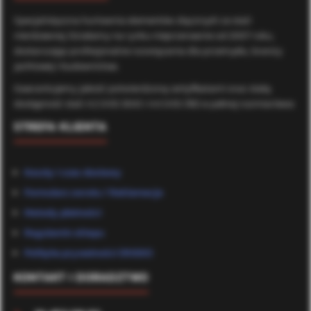
Specjalistyczna hurtownia elementów złącznych ze stali
nierdzewnej. Działamy na rynku nieprzerwanie od 2007 roku,
dostarczając profesjonalne rozwiązania dla przemysłu, branży
jachtowej i budownictwa.
Gwarantujemy jakość potwierdzoną certyfikatami oraz stałą
dostępność stali A2 (AISI 304) i A4 (AISI 316) w pełnej rozmiarówce.
STREFA KLIENTA
Koszty i czas dostawy
Formularz zwrotu / Reklamacje
Metody płatności
Regulamin sklepu
Polityka prywatności (RODO)
KONTAKT I DORADZTWO