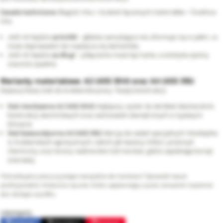
Zasada techniczna:
Długość nita > Grubość łączonych materiałów + Średnica
nita.
Jeśli nit będzie
za krótki
- główka zamykająca nie uformuje się w pełni, co
może doprowadzić do rozpięcia się elementów.
Jeśli nit będzie
za długi
- połączenie może być luźne, a estetyka spoiny
znacznie spadnie.
Warianty materiałowe: A2 (AISI 304) oraz A4 (AISI 316)
Dopasuj klasę stali do środowiska pracy Twojej konstrukcji:
Stal nierdzewna A2 (AISI 304):
Najlepszy wybór do obróbek blacharskich,
konstrukcji aluminiowych oraz zastosowań zewnętrznych w typowym
klimacie.
Stal kwasoodporna A4 (AISI 316):
Wersja do zadań specjalnych. Niezbędna
w środowiskach agresywnych, takich jak baseny (chlor), przemysł
chemiczny oraz tereny nadmorskie (sól morska), gdzie zapobiega korozji
wżerowej.
Potrzebujesz precyzyjnego narzędzia do montażu? Sprawdź nasze
profesjonalne nitownice ręczne, które zapewniają czyste zerwanie trzpienia
bez dużego wysiłku.
Udostępnij:
Facebook
Opublikuj
Pinterest