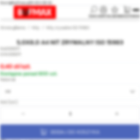
biuro@bufmax.pl
91 453 08 92
SZUKAJ
KONTO
ULUBIONE
KOSZYK
MENU
Strona główna
Nity
Nity zrywalne ISO 15983
5,0X8,0 A4 NIT ZRYWALNY ISO 15983
006971
006971
0,40
/szt.
Dostępne ponad 800 szt.
Materiał
A4
Ilość [szt.]:
DODAJ DO KOSZYKA