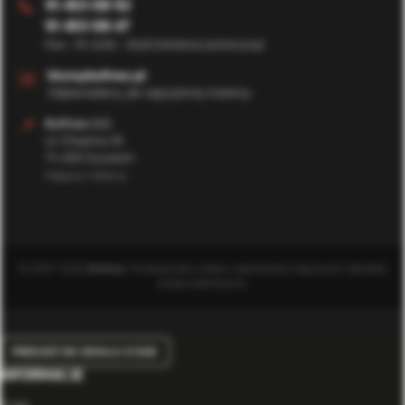
91 453 08 92
📞
91 453 08 47
Pon - Pt: 8:00 - 16:00 (Infolinia techniczna)
✉️
biuro@bufmax.pl
Odpowiadamy jak najszybciej możemy
📍
Bufmax S.C.
ul. Chopina 35
71-450 Szczecin
Magazyn Główny
© 2007-2026
Bufmax
. Profesjonalny sklep z elementami złącznymi. Wszelkie
prawa zastrzeżone.
PRZEJDŹ DO DZIAŁU O NAS
INFORMACJE