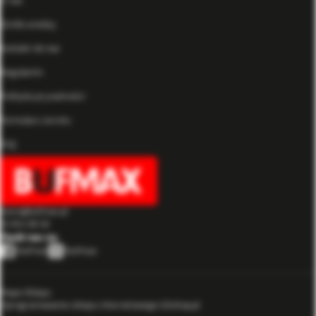
O nas
Strefa wiedzy
Kontakt do nas
Regulamin
Polityka prywatności
Formularz zwrotu
FAQ
biuro@bufmax.pl
91 453 08 92
Mapa Sklepu
Oprogramowanie sklepu internetowego GOshop.pl