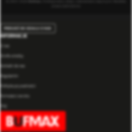
© 2007-2026
Bufmax
. Profesjonalny sklep z elementami złącznymi. Wszelkie
prawa zastrzeżone.
PRZEJDŹ DO DZIAŁU O NAS
INFORMACJE
O nas
Strefa wiedzy
Kontakt do nas
Regulamin
Polityka prywatności
Formularz zwrotu
FAQ