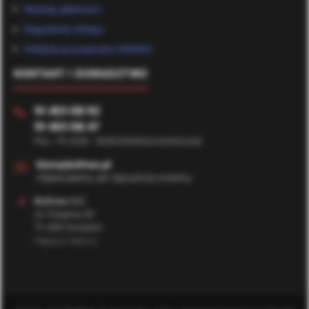
Metody płatności
Regulamin sklepu
Polityka prywatności (RODO)
KONTAKT I DORADZTWO
91 453 08 92
📞
91 453 08 47
Pon - Pt: 8:00 - 16:00 (Infolinia techniczna)
✉️
biuro@bufmax.pl
Odpowiadamy jak najszybciej możemy
📍
Bufmax S.C.
ul. Chopina 35
71-450 Szczecin
Magazyn Główny