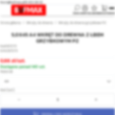
biuro@bufmax.pl
91 453 08 92
SZUKAJ
KONTO
ULUBIONE
KOSZYK
MENU
Strona główna
Wkręty do drewna
Wkręty do drewna grzybkowe PZ
5,0X45 A4 WKRĘT DO DREWNA Z ŁBEM
GRZYBKOWYM PZ
007273
007273
0,66
/szt.
Dostępne ponad 140 szt.
Materiał
A4
Ilość [szt.]:
DODAJ DO KOSZYKA