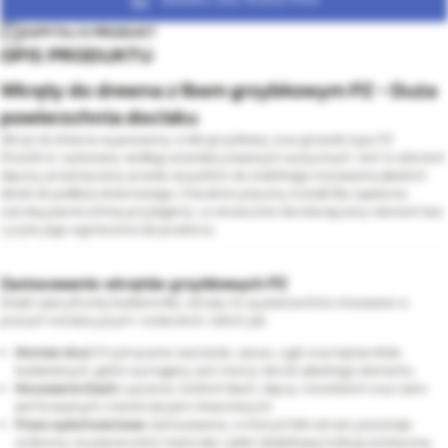
ZAPYTAJ O PRODUKT
OPIS PRODUKTU
Wkręty do drewna z łbem grzybkowym PZ - Duża
powierzchnia docisku
Wkręt do drewna wyposażony w łeb grzybkowy oraz gniazdo typu PZ
(Pozidriv), wykonany według ustandaryzowanych wytycznych. Jest to element
złączny przeznaczony przede wszystkim do stabilnego mocowania płaskich
detali do podłoża drewnianego. Charakterystyczny kształt łba zapewnia
szeroką powierzchnię przylegania, co skutecznie dociska łączony element bez
ryzyka jego wgniecenia lub przebicia.
Zastosowanie wkrętów grzybkowych PZ
Dzięki specyficznej budowie łba, wkręty te są powszechnie stosowane w
pracach instalacyjnych i stolarskich, takich jak:
Montaż okuć:
Przykręcanie zawiasów, zasuw, rygli oraz kątowników
budowlanych, gdzie wymagany jest mocny docisk płaskiego elementu.
Mocowanie blach:
Łączenie cienkich blach, złączy ciesielskich oraz taśm
perforowanych z konstrukcjami drewnianymi.
Prace wykończeniowe:
Zastosowania, w których łeb wkrętu pozostaje
widoczny na powierzchni materiału i pełni dodatkową funkcję estetyczną