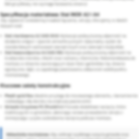
(łeb grzybkowy nie wymaga fazowania otworu).
Specyfikacja materiałowa: Stal INOX A2 i A4
Aby zapewnić wieloletnią trwałość łączenia, wkręty oferujemy w dwóch
klasach stali:
Stal nierdzewna A2 (AISI 304):
Wykazuje podwyższoną odporność na
działanie wilgoci i zjawisk atmosferycznych. Optymalny wybór do
standardowych zastosowań zewnętrznych oraz wewnątrz budynków.
Stal kwasoodporna A4 (AISI 316):
Wykazuje podwyższoną odporność na
środowisko morskie, chlorki oraz roztwory chemiczne. Rekomendowana do
montażu w drewnie zawierającym duże ilości garbników (np. drewno
egzotyczne, dąb), co zapobiega powstawaniu odbarwień wokół punktu
montażowego.
Kluczowe zalety konstrukcyjne:
Płaski spód łba:
Idealnie przylega do mocowanego elementu, równomiernie
rozkładając siłę docisku na większej powierzchni.
Gniazdo krzyżowe PZ (Pozidriv):
Posiada dodatkowe nacięcia, które
stabilizują bit w gnieździe, ułatwiając osiowe prowadzenie wkrętu i
zmniejszając ryzyko uszkodzenia nacięcia podczas montażu.
Wskazówka montażowa:
Aby uniknąć szybkiego zużycia gniazda oraz