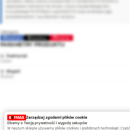
narzędzia, należy zawsze stosować bity w standardzie PZ (Pozidriv),
dopasowane rozmiarem do wkrętu. Użycie standardowego bitu
krzyżakowego PH (Phillips) w gnieździe PZ może skutkować jego
przeskakiwaniem i wyrobieniem nacięcia.
Udostępnij:
Facebook
Opublikuj
Pinterest
PARAMETRY PRODUKTU
Średnica (⌀)
5,0mm
Długość
45,0mm
Zarządzaj zgodami plików cookie
Dbamy o Twoją prywatność i wygodę zakupów
W naszym sklepie używamy plików cookies i podobnych technologii. Część