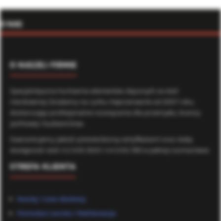
O NAS
O NASZEJ FIRMIE
Specjalistyczna hurtownia elementów złącznych ze stali
nierdzewnej. Działamy na rynku nieprzerwanie od 2007 roku,
dostarczając profesjonalne rozwiązania dla przemysłu, branży
jachtowej i budownictwa.
Gwarantujemy jakość potwierdzoną certyfikatami oraz stałą
dostępność stali A2 (AISI 304) i A4 (AISI 316) w pełnej rozmiarówce.
STREFA KLIENTA
Koszty i czas dostawy
Formularz zwrotu / Reklamacje