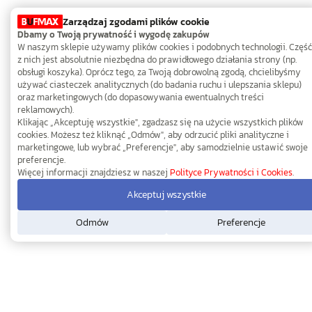
Zarządzaj zgodami plików cookie
Dbamy o Twoją prywatność i wygodę zakupów
W naszym sklepie używamy plików cookies i podobnych technologii. Część
z nich jest absolutnie niezbędna do prawidłowego działania strony (np.
obsługi koszyka). Oprócz tego, za Twoją dobrowolną zgodą, chcielibyśmy
używać ciasteczek analitycznych (do badania ruchu i ulepszania sklepu)
oraz marketingowych (do dopasowywania ewentualnych treści
reklamowych).
Klikając „Akceptuję wszystkie", zgadzasz się na użycie wszystkich plików
cookies. Możesz też kliknąć „Odmów", aby odrzucić pliki analityczne i
marketingowe, lub wybrać „Preferencje", aby samodzielnie ustawić swoje
preferencje.
Więcej informacji znajdziesz w naszej
Polityce Prywatności i Cookies
.
Akceptuj wszystkie
Odmów
Preferencje