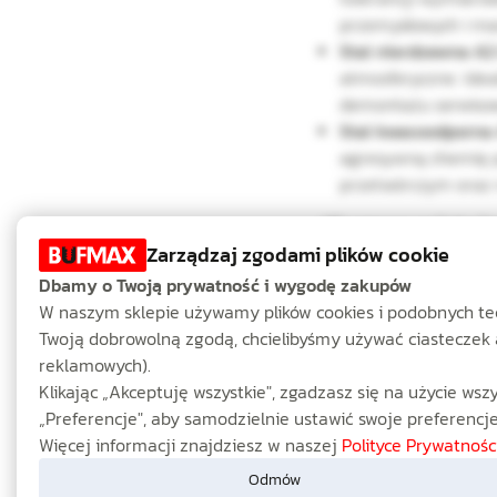
przemysłowych i m
Stal nierdzewna A2 
atmosferyczne. Idea
demontażu serwisow
Stal kwasoodporna A
agresywną chemię p
przetwórczym oraz 
Kluczowe zalety k
Zarządzaj zgodami plików cookie
Lita budowa:
Maksyma
Dbamy o Twoją prywatność i wygodę zakupów
Fazy prowadzące:
Sf
W naszym sklepie używamy plików cookies i podobnych techn
zapobiegając zacin
Twoją dobrowolną zgodą, chcielibyśmy używać ciasteczek 
Dokładność wymia
reklamowych).
zależności od przyg
Klikając „Akceptuję wszystkie", zgadzasz się na użycie wsz
„Preferencje", aby samodzielnie ustawić swoje preferencje
Więcej informacji znajdziesz w naszej
Polityce Prywatności
Wskazówka monta
wbijania kołka (co
Odmów