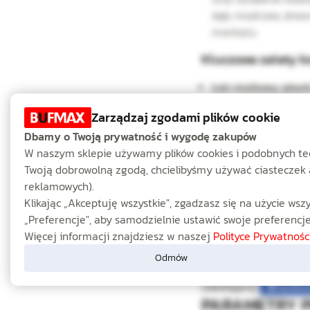
dąb, modrzew, drew
montażu.
Kluczowe zalety k
Łeb stożkowy płaski
szpachlowanie, mas
Zarządzaj zgodami plików cookie
Gniazdo krzyżowe P
Dbamy o Twoją prywatność i wygodę zakupów
prowadzenie łączni
W naszym sklepie używamy plików cookies i podobnych techn
Solidny profil gwint
Twoją dobrowolną zgodą, chcielibyśmy używać ciasteczek 
reklamowych).
Wskazówka monta
Klikając „Akceptuję wszystkie", zgadzasz się na użycie wsz
powierzchnię i uni
„Preferencje", aby samodzielnie ustawić swoje preferencje
oraz delikatne sfa
Więcej informacji znajdziesz w naszej
Polityce Prywatności
również pamiętać o
Odmów
Udostępnij:
Facebo
PARAMETRY 