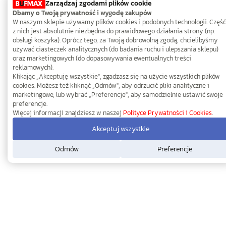
Zarządzaj zgodami plików cookie
Dbamy o Twoją prywatność i wygodę zakupów
W naszym sklepie używamy plików cookies i podobnych technologii. Część
z nich jest absolutnie niezbędna do prawidłowego działania strony (np.
obsługi koszyka). Oprócz tego, za Twoją dobrowolną zgodą, chcielibyśmy
używać ciasteczek analitycznych (do badania ruchu i ulepszania sklepu)
oraz marketingowych (do dopasowywania ewentualnych treści
reklamowych).
Klikając „Akceptuję wszystkie", zgadzasz się na użycie wszystkich plików
cookies. Możesz też kliknąć „Odmów", aby odrzucić pliki analityczne i
marketingowe, lub wybrać „Preferencje", aby samodzielnie ustawić swoje
preferencje.
Więcej informacji znajdziesz w naszej
Polityce Prywatności i Cookies
.
Akceptuj wszystkie
Odmów
Preferencje