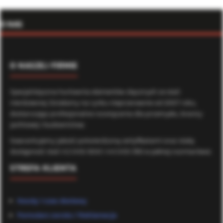
O NAS
O NASZEJ FIRMIE
Specjalistyczna hurtownia elementów złącznych ze stali
nierdzewnej. Działamy na rynku nieprzerwanie od 2007 roku,
dostarczając profesjonalne rozwiązania dla przemysłu, branży
jachtowej i budownictwa.
Gwarantujemy jakość potwierdzoną certyfikatami oraz stałą
dostępność stali A2 (AISI 304) i A4 (AISI 316) w pełnej rozmiarówce.
STREFA KLIENTA
Koszty i czas dostawy
Formularz zwrotu / Reklamacje