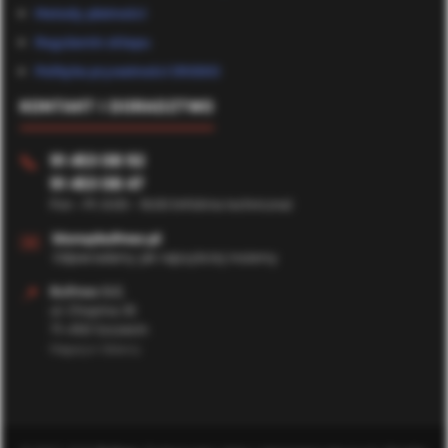
Metody płatności
Regulamin sklepu
Polityka prywatności (RODO)
KONTAKT I DORADZTWO
91 453 08 92
📞
91 453 08 47
Pon - Pt: 8:00 - 16:00 (Infolinia techniczna)
✉️
biuro@bufmax.pl
Odpowiadamy jak najszybciej możemy
📍
Bufmax S.C.
ul. Chopina 35
71-450 Szczecin
Magazyn Główny