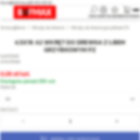
biuro@bufmax.pl
91 453 08 92
SZUKAJ
KONTO
ULUBIONE
KOSZYK
MENU
Strona główna
Wkręty do drewna
Wkręty do drewna grzybkowe PZ
4,5X16 A2 WKRĘT DO DREWNA Z ŁBEM
GRZYBKOWYM PZ
011948
011948
0,28
/szt.
Dostępne ponad 250 szt.
Materiał
A2
Ilość [szt.]:
DODAJ DO KOSZYKA