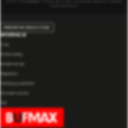
© 2007-2026
Bufmax
. Profesjonalny sklep z elementami złącznymi. Wszelkie
prawa zastrzeżone.
PRZEJDŹ DO DZIAŁU O NAS
INFORMACJE
O nas
Strefa wiedzy
Kontakt do nas
Regulamin
Polityka prywatności
Formularz zwrotu
FAQ