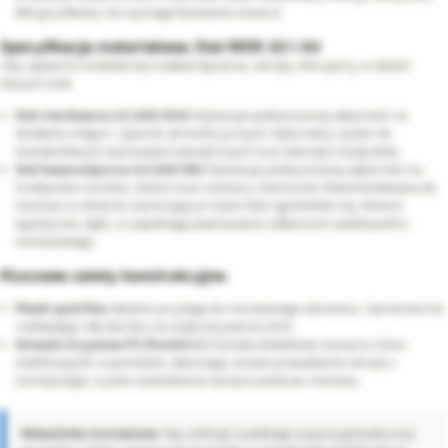
(łeb grzybkowy nie wymaga fazowania otworu).
Specyfikacja materiałowa: Stal INOX A2 i A4
Aby zapewnić wieloletnią trwałość łączenia, wkręty oferujemy w dwóch
klasach stali:
Stal nierdzewna A2 (AISI 304):
Wykazuje podwyższoną odporność na
działanie wilgoci i zjawisk atmosferycznych. Optymalny wybór do
standardowych zastosowań zewnętrznych oraz wewnątrz budynków.
Stal kwasoodporna A4 (AISI 316):
Wykazuje podwyższoną odporność na
środowisko morskie, chlorki oraz roztwory chemiczne. Rekomendowana do
montażu w drewnie zawierającym duże ilości garbników (np. drewno
egzotyczne, dąb), co zapobiega powstawaniu odbarwień wokół punktu
montażowego.
Kluczowe zalety konstrukcyjne:
Płaski spód łba:
Idealnie przylega do mocowanego elementu, równomiernie
rozkładając siłę docisku na większej powierzchni.
Gniazdo krzyżowe PZ (Pozidriv):
Posiada dodatkowe nacięcia, które
stabilizują bit w gnieździe, ułatwiając osiowe prowadzenie wkrętu i
zmniejszając ryzyko uszkodzenia nacięcia podczas montażu.
Wskazówka montażowa:
Aby uniknąć szybkiego zużycia gniazda oraz