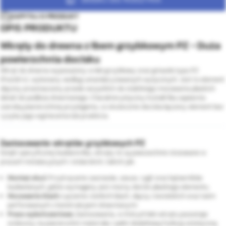
ZAPYTAJ O PRODUKT
OPIS PRODUKTU
Wkręty do drewna z łbem grzybkowym PZ - Duża
powierzchnia docisku
Wkręt do drewna wyposażony w łeb grzybkowy oraz gniazdo typu PZ
(Pozidriv), wykonany według ustandaryzowanych wytycznych. Jest to element
złączny przeznaczony przede wszystkim do stabilnego mocowania płaskich
detali do podłoża drewnianego. Charakterystyczny kształt łba zapewnia
szeroką powierzchnię przylegania, co skutecznie dociska łączony element bez
ryzyka jego wgniecenia lub przebicia.
Zastosowanie wkrętów grzybkowych PZ
Dzięki specyficznej budowie łba, wkręty te są powszechnie stosowane w
pracach instalacyjnych i stolarskich, takich jak:
Montaż okuć:
Przykręcanie zawiasów, zasuw, rygli oraz kątowników
budowlanych, gdzie wymagany jest mocny docisk płaskiego elementu.
Mocowanie blach:
Łączenie cienkich blach, złączy ciesielskich oraz taśm
perforowanych z konstrukcjami drewnianymi.
Prace wykończeniowe:
Zastosowania, w których łeb wkrętu pozostaje
widoczny na powierzchni materiału i pełni dodatkową funkcję estetyczną