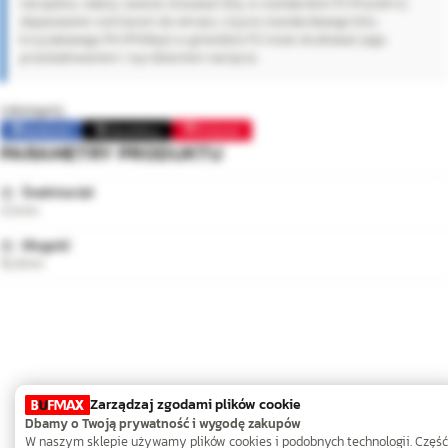
narzędzia, należy zawsze stosować bity w standardzie PZ (Pozidriv),
dopasowane rozmiarem do wkrętu. Użycie standardowego bitu
krzyżakowego PH (Phillips) w gnieździe PZ może skutkować jego
przeskakiwaniem i wyrobieniem nacięcia.
Udostępnij:
Facebook
Opublikuj
Pinterest
PARAMETRY PRODUKTU
Średnica (⌀)
4,5mm
Długość
16,0mm
Zarządzaj zgodami plików cookie
Dbamy o Twoją prywatność i wygodę zakupów
W naszym sklepie używamy plików cookies i podobnych technologii. Część