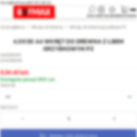
biuro@bufmax.pl
91 453 08 92
SZUKAJ
KONTO
ULUBIONE
KOSZYK
MENU
Strona główna
Wkręty do drewna
Wkręty do drewna grzybkowe PZ
4,0X30 A4 WKRĘT DO DREWNA Z ŁBEM
GRZYBKOWYM PZ
008449
008449
0,34
/szt.
Dostępne ponad 300 szt.
Materiał
A4
Ilość [szt.]:
DODAJ DO KOSZYKA