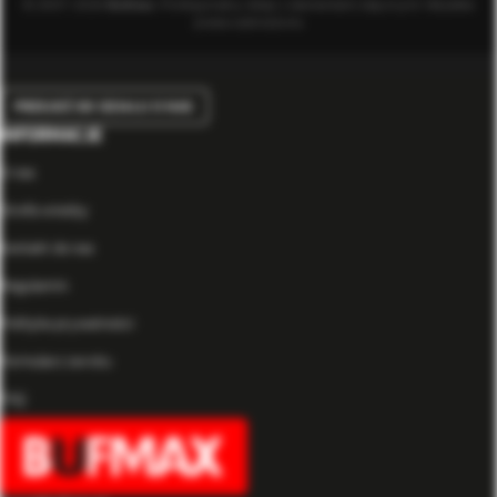
© 2007-2026
Bufmax
. Profesjonalny sklep z elementami złącznymi. Wszelkie
prawa zastrzeżone.
PRZEJDŹ DO DZIAŁU O NAS
INFORMACJE
O nas
Strefa wiedzy
Kontakt do nas
Regulamin
Polityka prywatności
Formularz zwrotu
FAQ