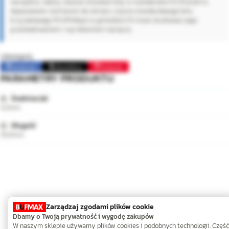
narzędzia, należy zawsze stosować bity w standardzie PZ (Pozidriv),
dopasowane rozmiarem do wkrętu. Użycie standardowego bitu
krzyżakowego PH (Phillips) w gnieździe PZ może skutkować jego
przeskakiwaniem i wyrobieniem nacięcia.
Udostępnij:
Facebook
Opublikuj
Pinterest
PARAMETRY PRODUKTU
Średnica (⌀)
4,0mm
Długość
30,0mm
Zarządzaj zgodami plików cookie
Dbamy o Twoją prywatność i wygodę zakupów
W naszym sklepie używamy plików cookies i podobnych technologii. Część