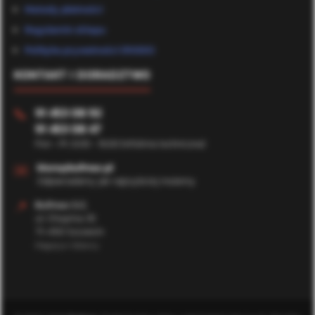
Metody płatności
Regulamin sklepu
Polityka prywatności (RODO)
KONTAKT I DORADZTWO
91 453 08 92
📞
91 453 08 47
Pon - Pt: 8:00 - 16:00 (Infolinia techniczna)
✉️
biuro@bufmax.pl
Odpowiadamy jak najszybciej możemy
📍
Bufmax S.C.
ul. Chopina 35
71-450 Szczecin
Magazyn Główny