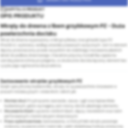
ZAPYTAJ O PRODUKT
OPIS PRODUKTU
Wkręty do drewna z łbem grzybkowym PZ - Duża
powierzchnia docisku
Wkręt do drewna wyposażony w łeb grzybkowy oraz gniazdo typu PZ
(Pozidriv), wykonany według ustandaryzowanych wytycznych. Jest to element
złączny przeznaczony przede wszystkim do stabilnego mocowania płaskich
detali do podłoża drewnianego. Charakterystyczny kształt łba zapewnia
szeroką powierzchnię przylegania, co skutecznie dociska łączony element bez
ryzyka jego wgniecenia lub przebicia.
Zastosowanie wkrętów grzybkowych PZ
Dzięki specyficznej budowie łba, wkręty te są powszechnie stosowane w
pracach instalacyjnych i stolarskich, takich jak:
Montaż okuć:
Przykręcanie zawiasów, zasuw, rygli oraz kątowników
budowlanych, gdzie wymagany jest mocny docisk płaskiego elementu.
Mocowanie blach:
Łączenie cienkich blach, złączy ciesielskich oraz taśm
perforowanych z konstrukcjami drewnianymi.
Prace wykończeniowe:
Zastosowania, w których łeb wkrętu pozostaje
widoczny na powierzchni materiału i pełni dodatkową funkcję estetyczną