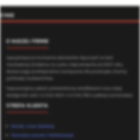
O NAS
O NASZEJ FIRMIE
Specjalistyczna hurtownia elementów złącznych ze stali
nierdzewnej. Działamy na rynku nieprzerwanie od 2007 roku,
dostarczając profesjonalne rozwiązania dla przemysłu, branży
jachtowej i budownictwa.
Gwarantujemy jakość potwierdzoną certyfikatami oraz stałą
dostępność stali A2 (AISI 304) i A4 (AISI 316) w pełnej rozmiarówce.
STREFA KLIENTA
Koszty i czas dostawy
Formularz zwrotu / Reklamacje