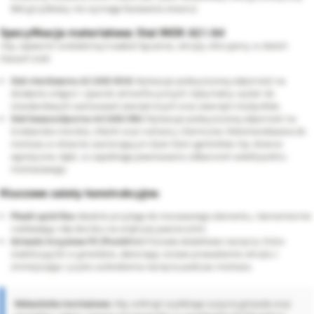
(łeb grzybkowy nie wymaga fazowania otworu).
Specyfikacja materiałowa: Stal INOX A2 i A4
Aby zapewnić wieloletnią trwałość łączenia, wkręty oferujemy w dwóch
klasach stali:
Stal nierdzewna A2 (AISI 304):
Wykazuje podwyższoną odporność na
działanie wilgoci i zjawisk atmosferycznych. Optymalny wybór do
standardowych zastosowań zewnętrznych oraz wewnątrz budynków.
Stal kwasoodporna A4 (AISI 316):
Wykazuje podwyższoną odporność na
środowisko morskie, chlorki oraz roztwory chemiczne. Rekomendowana do
montażu w drewnie zawierającym duże ilości garbników (np. drewno
egzotyczne, dąb), co zapobiega powstawaniu odbarwień wokół punktu
montażowego.
Kluczowe zalety konstrukcyjne:
Płaski spód łba:
Idealnie przylega do mocowanego elementu, równomiernie
rozkładając siłę docisku na większej powierzchni.
Gniazdo krzyżowe PZ (Pozidriv):
Posiada dodatkowe nacięcia, które
stabilizują bit w gnieździe, ułatwiając osiowe prowadzenie wkrętu i
zmniejszając ryzyko uszkodzenia nacięcia podczas montażu.
Wskazówka montażowa:
Aby uniknąć szybkiego zużycia gniazda oraz