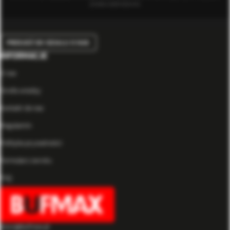
prawa zastrzeżone.
PRZEJDŹ DO DZIAŁU O NAS
INFORMACJE
O nas
Strefa wiedzy
Kontakt do nas
Regulamin
Polityka prywatności
Formularz zwrotu
FAQ
biuro@bufmax.pl