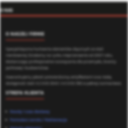
O NAS
O NASZEJ FIRMIE
Specjalistyczna hurtownia elementów złącznych ze stali
nierdzewnej. Działamy na rynku nieprzerwanie od 2007 roku,
dostarczając profesjonalne rozwiązania dla przemysłu, branży
jachtowej i budownictwa.
Gwarantujemy jakość potwierdzoną certyfikatami oraz stałą
dostępność stali A2 (AISI 304) i A4 (AISI 316) w pełnej rozmiarówce.
STREFA KLIENTA
Koszty i czas dostawy
Formularz zwrotu / Reklamacje