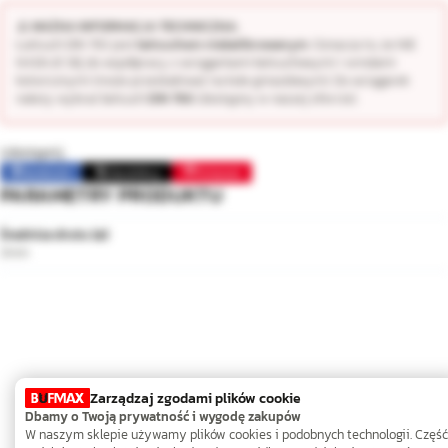
⚠️ WAŻNA INFORMACJA TECHNICZNA:
Łańcuch DIN 763 jest
łańcuchem niekalibrowanym
. Oznacza to, że NIE
NADAJE SIĘ do współpracy z wciągarkami łańcuchowymi i windami
kotwicznymi (może przeskakiwać na kole gniazdowym). Do wciągarek
należy wybrać łańcuch
DIN 766
(dostępny w naszej ofercie).
Udostępnij:
Facebook
Opublikuj
Pinterest
PARAMETRY PRODUKTU
Średnica drutu (⌀)
3mm
Zarządzaj zgodami plików cookie
Dbamy o Twoją prywatność i wygodę zakupów
W naszym sklepie używamy plików cookies i podobnych technologii. Część