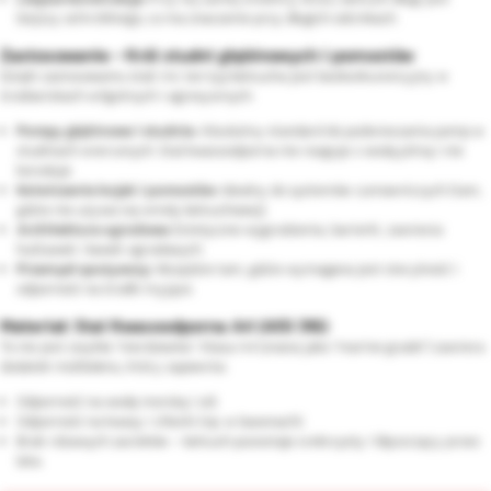
lżejszy od krótkiego, co ma znaczenie przy długich odcinkach.
Zastosowanie - Król studni głębinowych i pomostów
Dzięki zastosowaniu stali A4, ten typ łańcucha jest bezkonkurencyjny w
środowiskach wilgotnych i agresywnych:
Pompy głębinowe i studnie:
Absolutny standard do podwieszania pomp w
studniach wierconych. Stal kwasoodporna nie reaguje z wodą pitną i nie
koroduje.
Kotwiczenie bojek i pomostów:
Idealny do systemów cumowniczych (tam,
gdzie nie używa się windy łańcuchowej).
Architektura ogrodowa:
Estetyczne wygrodzenia, barierki, zawiesia
huśtawek i ławek ogrodowych.
Przemysł spożywczy:
Wszędzie tam, gdzie wymagana jest sterylność i
odporność na środki myjące.
Materiał: Stal Kwasoodporna A4 (AISI 316)
To nie jest zwykła "nierdzewka". Klasa A4 (znana jako "marine grade") zawiera
dodatek molibdenu, który zapewnia:
Odporność na wodę morską i sól.
Odporność na kwasy i chlorki (np. w basenach).
Brak rdzawych zacieków – łańcuch pozostaje srebrzysty i błyszczący przez
lata.