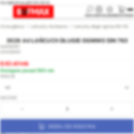
biuro@bufmax.pl
91 453 08 92
SZUKAJ
KONTO
ULUBIONE
KOSZYK
MENU
Strona główna
Łańcuchy nierdzewne
Łańcuchy długie ogniwa DIN 763
3X26 A4 ŁAŃCUCH DŁUGIE OGNIWO DIN 763
000451
000451
8,92
/mb
Dostępne ponad 300 mb
Materiał
A4
Ilość [mb]:
DODAJ DO KOSZYKA