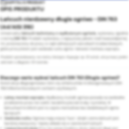
ZAPYTAJ O PRODUKT
OPIS PRODUKTU
Łańcuch nierdzewny długie ogniwo - DIN 763
(A4/AISI 316)
Uniwersalny
łańcuch techniczny o wydłużonym ogniwie
, wykonany zgodnie
z normą
DIN 763
. Produkt wykonany z najwyższej jakości stali kwasoodpornej
A4, przeznaczony do pracy w najtrudniejszych warunkach środowiskowych,
gdzie priorytetem jest swoboda ruchu ogniw i łatwość montażu osprzętu.
Produkt sprzedawany na metry bieżące. Kupując np. 10 sztuk, otrzymasz jeden
odcinek o długości 10 metrów.
Dlaczego warto wybrać łańcuch DIN 763 (Długie ogniwo)?
Konstrukcja długoogniwowa różni się od łańcuchów krótkoogniwowych (DIN
766) kilkoma kluczowymi cechami użytkowymi:
Łatwy montaż osprzętu:
Wydłużony kształt ogniwa pozwala na swobodne
przełożenie przez nie szekli, karabińczyka lub śruby rzymskiej. W
łańcuchach krótkich jest to często niemożliwe bez dodatkowych ogniw
łączących.
Swoboda ruchu:
Ogniwa mają więcej "luzu", dzięki czemu łańcuch jest
bardziej elastyczny i lepiej układa się w zawiesiach luźnych.
Lżejsza konstrukcja:
Przy tej samej średnicy drutu, łańcuch długi jest