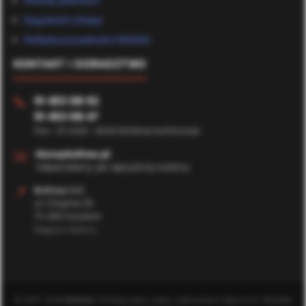
Metody płatności
Regulamin sklepu
Polityka prywatności (RODO)
KONTAKT I DORADZTWO
91 453 08 92
📞
91 453 08 47
Pon - Pt: 8:00 - 16:00 (Infolinia techniczna)
✉️
biuro@bufmax.pl
Odpowiadamy jak najszybciej możemy
📍
Bufmax S.C.
ul. Chopina 35
71-450 Szczecin
Magazyn Główny
© 2007-2026
Bufmax
. Profesjonalny sklep z elementami złącznymi. Wszelkie