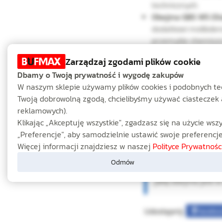
technicznych.
Obejma GBS W5 (Sta
dodatkowi molibden
przemyśle chemicz
Kluczowe zalety k
Zarządzaj zgodami plików cookie
Dbamy o Twoją prywatność i wygodę zakupów
Wygięte brzegi taś
W naszym sklepie używamy plików cookies i podobnych techn
Solidny sworzeń:
Po
Twoją dobrowolną zgodą, chcielibyśmy używać ciasteczek 
co jest niemożliwe
reklamowych).
Trwałość:
Pełna kons
Klikając „Akceptuję wszystkie", zgadzasz się na użycie wsz
ognisk rdzy w miejs
„Preferencje", aby samodzielnie ustawić swoje preferencje
Więcej informacji znajdziesz w naszej
Polityce Prywatności
Wskazówka monta
Odmów
nasunięciu na króc
jaką obejma jest w
Udostępnij:
Facebo