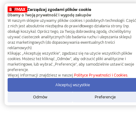
Zarządzaj zgodami plików cookie
Dbamy o Twoją prywatność i wygodę zakupów
W naszym sklepie używamy plików cookies i podobnych technologii. Część
z nich jest absolutnie niezbędna do prawidłowego działania strony (np.
obsługi koszyka). Oprócz tego, za Twoją dobrowolną zgodą, chcielibyśmy
używać ciasteczek analitycznych (do badania ruchu i ulepszania sklepu)
oraz marketingowych (do dopasowywania ewentualnych treści
reklamowych).
Klikając „Akceptuję wszystkie", zgadzasz się na użycie wszystkich plików
cookies. Możesz też kliknąć „Odmów", aby odrzucić pliki analityczne i
marketingowe, lub wybrać „Preferencje", aby samodzielnie ustawić swoje
preferencje.
Więcej informacji znajdziesz w naszej
Polityce Prywatności i Cookies
.
Akceptuj wszystkie
Odmów
Preferencje