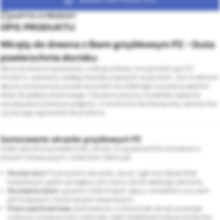
ZAPYTAJ O PRODUKT
OPIS PRODUKTU
Wkręty do drewna z łbem grzybkowym PZ - Duża
powierzchnia docisku
Wkręt do drewna wyposażony w łeb grzybkowy oraz gniazdo typu PZ
(Pozidriv), wykonany według ustandaryzowanych wytycznych. Jest to element
złączny przeznaczony przede wszystkim do stabilnego mocowania płaskich
detali do podłoża drewnianego. Charakterystyczny kształt łba zapewnia
szeroką powierzchnię przylegania, co skutecznie dociska łączony element bez
ryzyka jego wgniecenia lub przebicia.
Zastosowanie wkrętów grzybkowych PZ
Dzięki specyficznej budowie łba, wkręty te są powszechnie stosowane w
pracach instalacyjnych i stolarskich, takich jak:
Montaż okuć:
Przykręcanie zawiasów, zasuw, rygli oraz kątowników
budowlanych, gdzie wymagany jest mocny docisk płaskiego elementu.
Mocowanie blach:
Łączenie cienkich blach, złączy ciesielskich oraz taśm
perforowanych z konstrukcjami drewnianymi.
Prace wykończeniowe:
Zastosowania, w których łeb wkrętu pozostaje
widoczny na powierzchni materiału i pełni dodatkową funkcję estetyczną