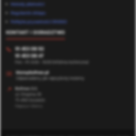
Metody płatności
Regulamin sklepu
Polityka prywatności (RODO)
KONTAKT I DORADZTWO
91 453 08 92
📞
91 453 08 47
Pon - Pt: 8:00 - 16:00 (Infolinia techniczna)
✉️
biuro@bufmax.pl
Odpowiadamy jak najszybciej możemy
📍
Bufmax S.C.
ul. Chopina 35
71-450 Szczecin
Magazyn Główny