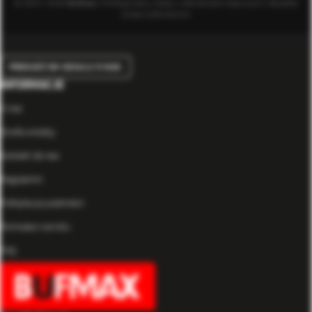
© 2007-2026
Bufmax
. Profesjonalny sklep z elementami złącznymi. Wszelkie
prawa zastrzeżone.
PRZEJDŹ DO DZIAŁU O NAS
INFORMACJE
O nas
Strefa wiedzy
Kontakt do nas
Regulamin
Polityka prywatności
Formularz zwrotu
FAQ