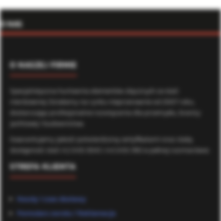
O NAS
O NASZEJ FIRMIE
Specjalistyczna hurtownia elementów złącznych ze stali
nierdzewnej. Działamy na rynku nieprzerwanie od 2007 roku,
dostarczając profesjonalne rozwiązania dla przemysłu, branży
jachtowej i budownictwa.
Gwarantujemy jakość potwierdzoną certyfikatami oraz stałą
dostępność stali A2 (AISI 304) i A4 (AISI 316) w pełnej rozmiarówce.
STREFA KLIENTA
Koszty i czas dostawy
Formularz zwrotu / Reklamacje