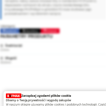
narzędzia, należy zawsze stosować bity w standardzie PZ (Pozidriv),
dopasowane rozmiarem do wkrętu. Użycie standardowego bitu
krzyżakowego PH (Phillips) w gnieździe PZ może skutkować jego
przeskakiwaniem i wyrobieniem nacięcia.
Udostępnij:
Facebook
Opublikuj
Pinterest
PARAMETRY PRODUKTU
Średnica (⌀)
3,5mm
Długość
30,0mm
Zarządzaj zgodami plików cookie
Dbamy o Twoją prywatność i wygodę zakupów
W naszym sklepie używamy plików cookies i podobnych technologii. Część