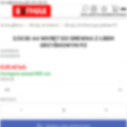
biuro@bufmax.pl
91 453 08 92
SZUKAJ
KONTO
ULUBIONE
KOSZYK
MENU
Strona główna
Wkręty do drewna
Wkręty do drewna grzybkowe PZ
3,5X30 A4 WKRĘT DO DREWNA Z ŁBEM
GRZYBKOWYM PZ
008510
008510
0,33
/szt.
Dostępne ponad 850 szt.
Materiał
A4
Ilość [szt.]:
DODAJ DO KOSZYKA