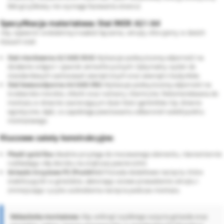
(łeb grzybkowy nie wymaga fazowania otworu).
Specyfikacja materiałowa: Stal INOX A2 i A4
Aby zapewnić wieloletnią trwałość łączenia, wkręty oferujemy w dwóch
klasach stali:
Stal nierdzewna A2 (AISI 304):
Wykazuje podwyższoną odporność na
działanie wilgoci i zjawisk atmosferycznych. Optymalny wybór do
standardowych zastosowań zewnętrznych oraz wewnątrz budynków.
Stal kwasoodporna A4 (AISI 316):
Wykazuje podwyższoną odporność na
środowisko morskie, chlorki oraz roztwory chemiczne. Rekomendowana do
montażu w drewnie zawierającym duże ilości garbników (np. drewno
egzotyczne, dąb), co zapobiega powstawaniu odbarwień wokół punktu
montażowego.
Kluczowe zalety konstrukcyjne:
Płaski spód łba:
Idealnie przylega do mocowanego elementu, równomiernie
rozkładając siłę docisku na większej powierzchni.
Gniazdo krzyżowe PZ (Pozidriv):
Posiada dodatkowe nacięcia, które
stabilizują bit w gnieździe, ułatwiając osiowe prowadzenie wkrętu i
zmniejszając ryzyko uszkodzenia nacięcia podczas montażu.
Wskazówka montażowa:
Aby uniknąć szybkiego zużycia gniazda oraz