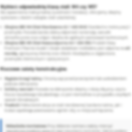
Wybierz odpowiednią klasę stali: W4 czy W5?
Dla zapewnienia maksymalnej żywotności instalacji, oferujemy obejmy
wykonane z dwóch rodzajów stali szlachetnej:
Obejma GBS W4 (Stal Nierdzewna A2 / AISI 304):
Standard w motoryzacji i
przemyśle. Posiada bardzo dobrą odporność na korozję, warunki
atmosferyczne oraz wilgoć. Idealna do ogólnych zastosowań technicznych.
Obejma GBS W5 (Stal Kwasoodporna A4 / AISI 316):
Produkt klasy
Premium ("Marine Grade"). Dzięki dodatkowi molibdenu jest odporna na
sól
morską
, agresywną chemię oraz chlorki. Niezbędna w żeglarstwie,
przemyśle chemicznym i spożywczym.
Kluczowe zalety konstrukcyjne:
Wygięte brzegi taśmy:
Chronią wąż przed przecięciem lub uszkodzeniem
podczas dokręcania.
Solidny sworzeń:
Pozwala na dokręcenie obejmy z dużą siłą przy użyciu
klucza nasadowego lub płaskiego, co jest niemożliwe w przypadku zwykłych
opasek ślimakowych.
Trwałość:
Pełna konstrukcja ze stali nierdzewnej (zarówno taśma, jak i
śruba) zapobiega powstawaniu ognisk rdzy w miejscach łączenia.
Wskazówka montażowa:
Przy doborze rozmiaru należy mierzyć
zewnętrzną średnicę węża
po jego nasunięciu na króciec. Zakres podany