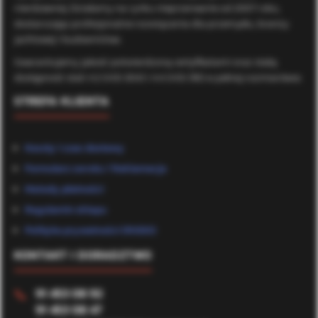
nierdzewnej. Działamy na rynku nieprzerwanie od 2007 roku,
dostarczając profesjonalne rozwiązania dla przemysłu, branży
jachtowej i budownictwa.
Gwarantujemy jakość potwierdzoną certyfikatami oraz stałą
dostępność stali A2 (AISI 304) i A4 (AISI 316) w pełnej rozmiarówce.
STREFA KLIENTA
Koszty i czas dostawy
Formularz zwrotu / Reklamacje
Metody płatności
Regulamin sklepu
Polityka prywatności (RODO)
KONTAKT I DORADZTWO
91 453 08 92
📞
91 453 08 47