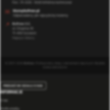
Pon - Pt: 8:00 - 16:00 (Infolinia techniczna)
✉️
biuro@bufmax.pl
Odpowiadamy jak najszybciej możemy
📍
Bufmax S.C.
ul. Chopina 35
71-450 Szczecin
Magazyn Główny
© 2007-2026
Bufmax
. Profesjonalny sklep z elementami złącznymi. Wszelkie
prawa zastrzeżone.
PRZEJDŹ DO DZIAŁU O NAS
INFORMACJE
O nas
Strefa wiedzy