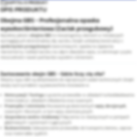
ZAPYTAJ O PRODUKT
OPIS PRODUKTU
Obejma GBS - Profesjonalna opaska
wysokociśnieniowa (Zacisk przegubowy)
Wysokiej jakości
obejma GBS
to niezastąpiony element w instalacjach
wymagających ekstremalnej siły zacisku. Dzięki unikalnej konstrukcji z
zamknięciem przegubowym
(sworzniowym), opaska ta zapewnia
równomierny rozkład nacisku na całym obwodzie węża, co eliminuje ryzyko
nieszczelności nawet pod bardzo wysokim ciśnieniem.
Zastosowanie obejm GBS - Gdzie liczy się siła?
Obejmy typu GBS są dedykowane do najcięższych zadań technicznych. Dzięki
swojej wytrzymałości są powszechnie stosowane w:
Motoryzacji i Tuningu:
Łączenie przewodów w układach turbodoładowania
(intercoolery), układach chłodzenia oraz ssawnych.
Przemyśle i rolnictwie:
Mocowanie grubościennych
węży zbrojonych
,
ssawnych i tłocznych, w tym węży asenizacyjnych.
Gospodarce wodno-ściekowej:
Połączenia rur elastycznych w pompach
głębinowych i systemach irygacyjnych.
Budownictwie:
Zabezpieczanie przewodów do transportu betonu, zapraw
oraz materiałów sypkich.