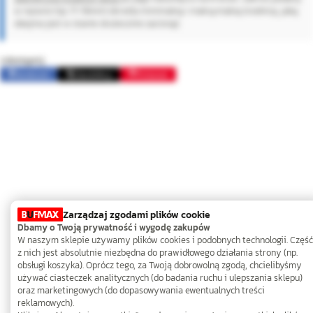
w nazwie (np. 17-19mm) określa minimalną i maksymalną średnicę, jaką
obejma jest w stanie skutecznie zacisnąć.
Udostępnij:
Facebook
Opublikuj
Pinterest
Zarządzaj zgodami plików cookie
Dbamy o Twoją prywatność i wygodę zakupów
W naszym sklepie używamy plików cookies i podobnych technologii. Część
z nich jest absolutnie niezbędna do prawidłowego działania strony (np.
obsługi koszyka). Oprócz tego, za Twoją dobrowolną zgodą, chcielibyśmy
używać ciasteczek analitycznych (do badania ruchu i ulepszania sklepu)
oraz marketingowych (do dopasowywania ewentualnych treści
reklamowych).