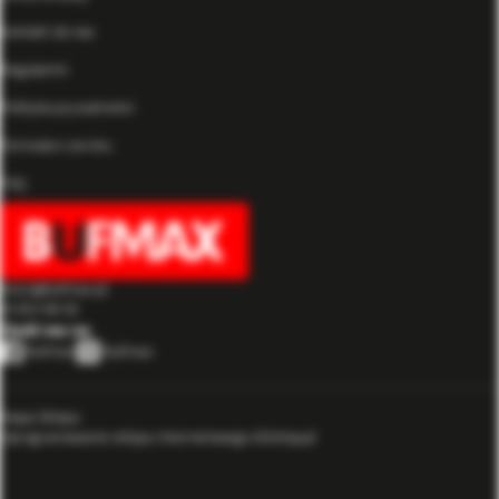
Kontakt do nas
Regulamin
Polityka prywatności
Formularz zwrotu
FAQ
biuro@bufmax.pl
91 453 08 92
Mapa Sklepu
Oprogramowanie sklepu internetowego GOshop.pl