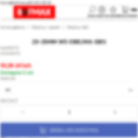
biuro@bufmax.pl
91 453 08 92
SZUKAJ
KONTO
ULUBIONE
KOSZYK
MENU
Strona główna
Obejmy i opaski
Obejmy GBS
23-25MM W5 OBEJMA GBS
010772
010772
10,26
/szt.
Dostępne 5 szt.
Materiał
W5
Ilość [szt.]:
DODAJ DO KOSZYKA