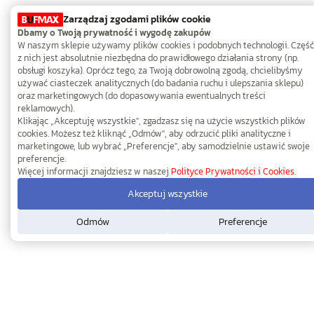
Zarządzaj zgodami plików cookie
Dbamy o Twoją prywatność i wygodę zakupów
W naszym sklepie używamy plików cookies i podobnych technologii. Część
z nich jest absolutnie niezbędna do prawidłowego działania strony (np.
obsługi koszyka). Oprócz tego, za Twoją dobrowolną zgodą, chcielibyśmy
używać ciasteczek analitycznych (do badania ruchu i ulepszania sklepu)
oraz marketingowych (do dopasowywania ewentualnych treści
reklamowych).
Klikając „Akceptuję wszystkie", zgadzasz się na użycie wszystkich plików
cookies. Możesz też kliknąć „Odmów", aby odrzucić pliki analityczne i
marketingowe, lub wybrać „Preferencje", aby samodzielnie ustawić swoje
preferencje.
Więcej informacji znajdziesz w naszej
Polityce Prywatności i Cookies
.
Akceptuj wszystkie
Odmów
Preferencje